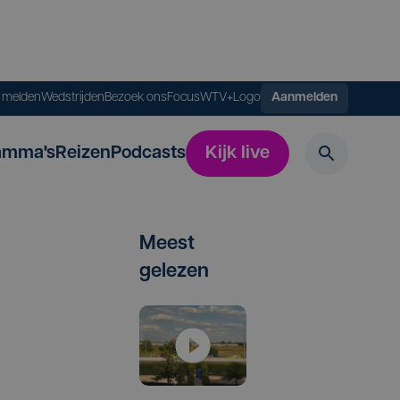
s melden
Wedstrijden
Bezoek ons
FocusWTV+
Logo
Aanmelden
amma's
Reizen
Podcasts
Kijk live
Meest
gelezen