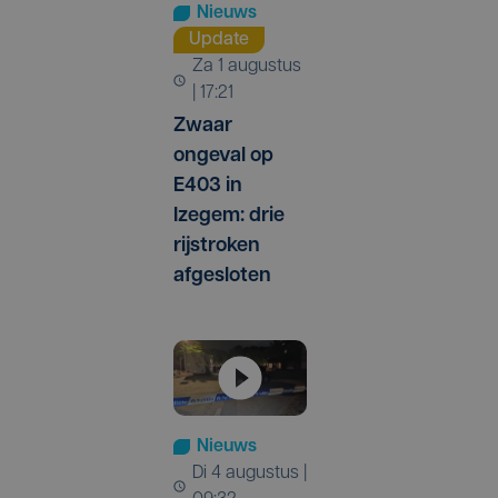
Nieuws
Update
za 1 augustus
| 17:21
Zwaar
ongeval op
E403 in
Izegem: drie
rijstroken
afgesloten
Nieuws
di 4 augustus |