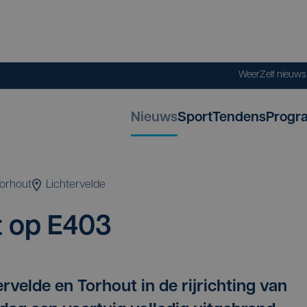
Weer
Zelf nieuw
Nieuws
Sport
Tendens
Progr
orhout
Lichtervelde
t op
E
403
velde en Torhout in de rijrichting van