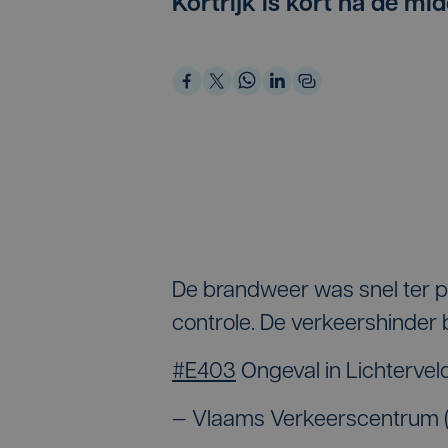
Kortrijk is kort na de mi
De brandweer was snel ter p
controle. De verkeershinder 
#E403
Ongeval in Lichtervel
— Vlaams Verkeerscentrum 