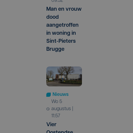
09:32
Man en vrouw
dood
aangetroffen
in woning in
Sint-Pieters
Brugge
Nieuws
wo 5
augustus |
11:57
Vier
Oostendse