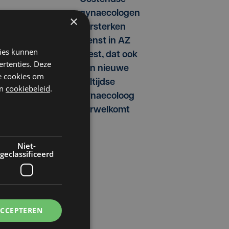
gynaecologen
×
versterken
dienst in AZ
kies kunnen
West, dat ook
ertenties. Deze
een nieuwe
he cookies om
voltijdse
n
cookiebeleid
.
gynaecoloog
verwelkomt
Niet-
geclassificeerd
ACCEPTEREN