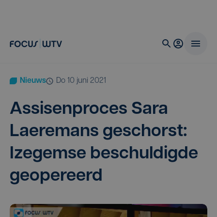
Nieuws
do 10 juni 2021
Assisen­pro­ces Sara
Lae­re­mans geschorst:
Ize­gem­se beschul­dig­de
geopereerd