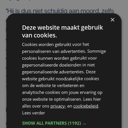
"Hij is dus niet schuldig aan moord, zelfs
×
niet aan poging tot moord, want hij
Deze website maakt gebruik
handelde uit een onweerstaanbare
van cookies.
dwang. Alles in het gezin gebeurde op
Cookies worden gebruikt voor het
aansturen van zijn moeder. Zij had als
personaliseren van advertenties. Sommige
cookies kunnen worden gebruikt voor
eerste het idee geopperd om Sara te
gepersonaliseerde doeleinden in niet
doden en hij had niet de verstandelijke
gepersonaliseerde advertenties. Deze
vermogens om weerwerk te bieden",
website gebruikt noodzakelijke cookies
om de website te verbeteren en
stelde meester Luc Verheyen.
analytische cookies om jouw ervaring op
onze website te optimaliseren. Lees hier
alles over ons
privacy-
en
cookiebeleid
.
Met dweil op neus en mond
Lees verder
SHOW ALL PARTNERS
(1192) →
Glenn verklaarde tijdens het onderzoek