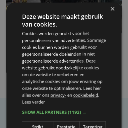
×
Deze website maakt gebruik
van cookies.
Cookies worden gebruikt voor het
personaliseren van advertenties. Sommige
Nieuws
do 30 juli | 12:57
cookies kunnen worden gebruikt voor
Autobestuurster rijdt na foutief manoeuvre tegen
gepersonaliseerde doeleinden in niet
winkelgevel in Ieper
gepersonaliseerde advertenties. Deze
website gebruikt noodzakelijke cookies
om de website te verbeteren en
analytische cookies om jouw ervaring op
onze website te optimaliseren. Lees hier
alles over ons
privacy-
en
cookiebeleid
.
Lees verder
SHOW ALL PARTNERS
(1192) →
Taalfout opgemerkt?
Heb je een taal- of schrijffout opgemerkt in dit
Strikt
Prestatie
Targeting