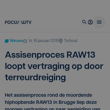
Nieuws
vr 16 januari 2015
Torhout
Assisen­pro­ces
RAW
13
loopt ver­tra­ging op door
terreurdreiging
Het assisenproces rond de moordende
hiphopbende RAW13 in Brugge liep deze
morgen vertraging op naar aanleiding van