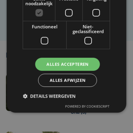
artikel?
noodzakelijk
Laat het ons weten
Functioneel
Niet-
geclassificeerd
Lees ook
ALLES ACCEPTEREN
ALLES AFWIJZEN
wo 24 juni | 15:59
Ruim 70 getuigen op
DETAILS WEERGEVEN
proces over moord op
dochterjes Maud (8) en
POWERED BY COOKIESCRIPT
Ona (5)