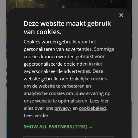
×
Deze website maakt gebruik
van cookies.
Cookies worden gebruikt voor het
personaliseren van advertenties. Sommige
cookies kunnen worden gebruikt voor
gepersonaliseerde doeleinden in niet
Nieuws
di 4 augustus | 09:32
gepersonaliseerde advertenties. Deze
website gebruikt noodzakelijke cookies
Man en vrouw dood aangetroffen in woning in Sint-
om de website te verbeteren en
Pieters Brugge
analytische cookies om jouw ervaring op
onze website te optimaliseren. Lees hier
alles over ons
privacy-
en
cookiebeleid
.
Lees verder
SHOW ALL PARTNERS
(1192) →