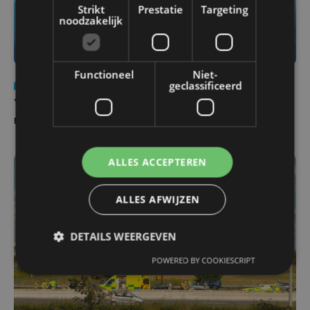
Strikt
Prestatie
Targeting
noodzakelijk
Functioneel
Niet-
geclassificeerd
Nieuws
do 6 augustus | 21:30
Yaro (19), slachtoffer van vechtpartij, is na
maandenlange coma overleden
ALLES ACCEPTEREN
ALLES AFWIJZEN
DETAILS WEERGEVEN
POWERED BY COOKIESCRIPT