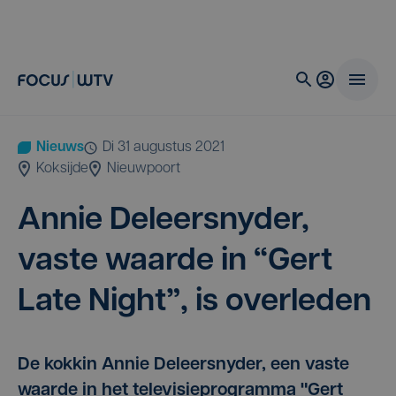
Nieuws
di 31 augustus 2021
Koksijde
Nieuwpoort
Annie Deleer­sny­der,
vas­te waar­de in
“
Gert
Late Night”, is overleden
De kokkin Annie Deleersnyder, een vaste
waarde in het televisieprogramma "Gert