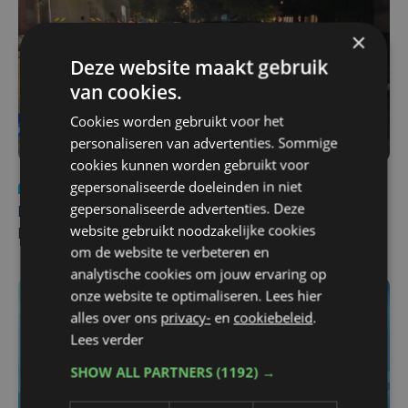
×
Deze website maakt gebruik
van cookies.
Cookies worden gebruikt voor het
personaliseren van advertenties. Sommige
cookies kunnen worden gebruikt voor
gepersonaliseerde doeleinden in niet
Nieuws
di 4 augustus | 09:32
gepersonaliseerde advertenties. Deze
Man en vrouw dood aangetroffen in woning in Sint-
website gebruikt noodzakelijke cookies
Pieters Brugge
om de website te verbeteren en
analytische cookies om jouw ervaring op
onze website te optimaliseren. Lees hier
alles over ons
privacy-
en
cookiebeleid
.
Lees verder
SHOW ALL PARTNERS
(1192) →