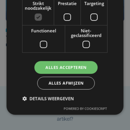
Strikt
Prestatie
Targeting
noodzakelijk
Nieuws
do 6 augustus | 21:30
Functioneel
Niet-
geclassificeerd
Yaro (19), slachtoffer van vechtpartij, is na
maandenlange coma overleden
ALLES ACCEPTEREN
ALLES AFWIJZEN
DETAILS WEERGEVEN
Taalfout opgemerkt?
POWERED BY COOKIESCRIPT
Heb je een taal- of schrijffout opgemerkt in dit
artikel?