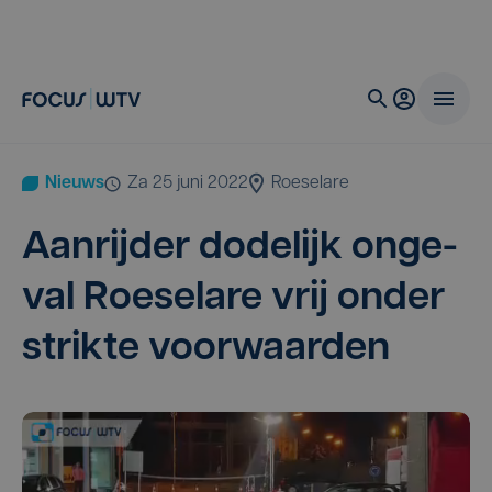
Nieuws
za 25 juni 2022
Roeselare
Aan­rij­der dode­lijk onge­
val Roe­se­la­re vrij onder
strik­te voorwaarden