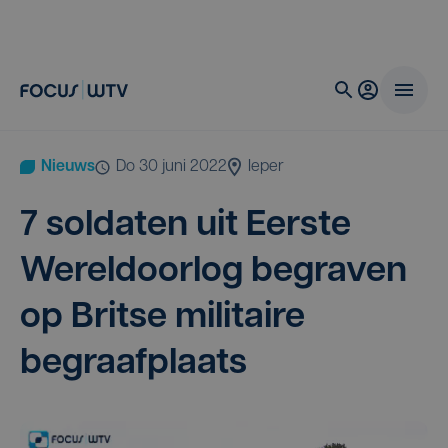
Nieuws
do 30 juni 2022
Ieper
7
sol­da­ten uit Eer­ste
Wereld­oor­log begra­ven
op Brit­se mili­tai­re
begraafplaats