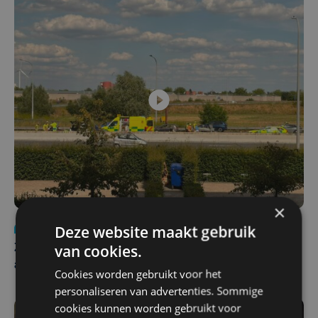
×
Deze website maakt gebruik
Nieuws
Update
za 1 augustus | 17:21
van cookies.
Zwaar ongeval op E403 in Izegem: drie rijstroken
afgesloten
Cookies worden gebruikt voor het
personaliseren van advertenties. Sommige
cookies kunnen worden gebruikt voor