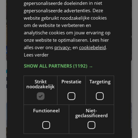
gepersonaliseerde doeleinden in niet
gepersonaliseerde advertenties. Deze
website gebruikt noodzakelijke cookies
om de website te verbeteren en
analytische cookies om jouw ervaring op
onze website te optimaliseren. Lees hier
alles over ons
privacy-
en
cookiebeleid
.
Lees verder
SHOW ALL PARTNERS
(1192) →
Nieuws
di 4 augustus | 09:32
Man en vrouw dood aangetroffen in woning in Sint-
Strikt
Prestatie
Targeting
noodzakelijk
Pieters Brugge
Functioneel
Niet-
geclassificeerd