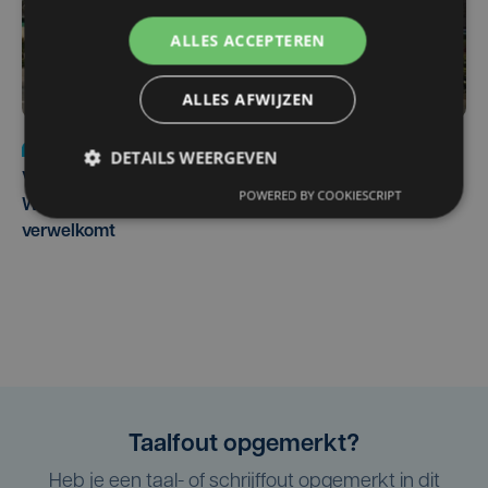
ALLES ACCEPTEREN
ALLES AFWIJZEN
Nieuws
wo 5 augustus | 11:57
DETAILS WEERGEVEN
Vier Oostendse gynaecologen versterken dienst in AZ
POWERED BY COOKIESCRIPT
West, dat ook een nieuwe voltijdse gynaecoloog
verwelkomt
Taalfout opgemerkt?
Heb je een taal- of schrijffout opgemerkt in dit