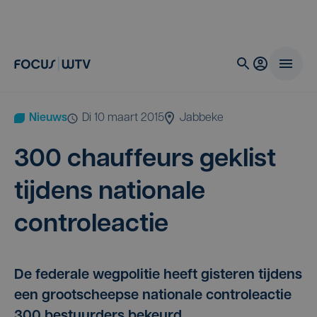
Nieuws
di 10 maart 2015
Jabbeke
300
chauf­feurs geklist
tij­dens nati­o­na­le
controleactie
De federale wegpolitie heeft gisteren tijdens
een grootscheepse nationale controleactie
300 bestuurders bekeurd.