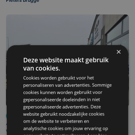
Pieters Brugge
×
Deze website maakt gebruik
van cookies.
Cookies worden gebruikt voor het
personaliseren van advertenties. Sommige
cookies kunnen worden gebruikt voor
gepersonaliseerde doeleinden in niet
gepersonaliseerde advertenties. Deze
website gebruikt noodzakelijke cookies
Nieuws
do 30 juli | 12:57
om de website te verbeteren en
Autobestuurster rijdt na foutief manoeuvre tegen
analytische cookies om jouw ervaring op
winkelgevel in Ieper