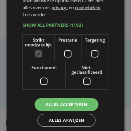
onze website te optimaliseren. Lees hier
alles over ons
privacy-
en
cookiebeleid
.
Lees verder
SHOW ALL PARTNERS
(1192) →
Strikt
Prestatie
Targeting
noodzakelijk
Taalfout opgemerkt?
Heb je een taal- of schrijffout opgemerkt in dit
Functioneel
Niet-
artikel?
geclassificeerd
Laat het ons weten
ALLES ACCEPTEREN
ALLES AFWIJZEN
Lees ook