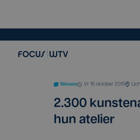
Nieuws
vr 16 oktober 2015
Lic
2
.
300
kun­ste­n
hun atelier