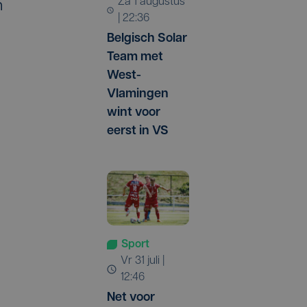
za 1 augustus
n
| 22:36
Belgisch Solar
Team met
West-
Vlamingen
wint voor
eerst in VS
Sport
vr 31 juli |
12:46
Net voor