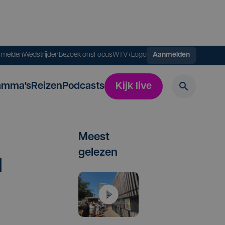
s melden
Wedstrijden
Bezoek ons
FocusWTV+
Logo
Aanmelden
amma's
Reizen
Podcasts
Kijk live
Meest
gelezen
d