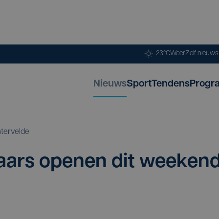
23°C
Weer
Zelf nieuw
Nieuws
Sport
Tendens
Progr
htervelde
aars ope­nen dit week­en