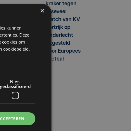
kraker tegen
×
Essevee:
match van KV
kies kunnen
Kortrijk op
ertenties. Deze
Anderlecht
he cookies om
uitgesteld
n
cookiebeleid
.
door Europees
voetbal
Niet-
geclassificeerd
ACCEPTEREN