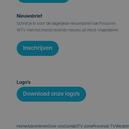
Nieuwsbrief
Schrijf je in voor de dagelijkse nieuwsbrief van Focus en
WTV met het meest recente nieuws uit West-Vlaanderen.
Inschrijven
Logo's
Download onze logo's
Home
Adverteren
Over ons
Contact
TV zone
Provincie TV
Wedstr