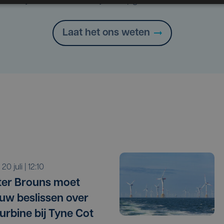
Heb je een taal- of schrijffout opgemerkt in dit artikel?
Laat het ons weten
a 20 juli | 12:10
ter Brouns moet
uw beslissen over
urbine bij Tyne Cot