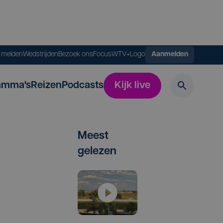
s melden
Wedstrijden
Bezoek ons
FocusWTV+
Logo
Aanmelden
amma's
Reizen
Podcasts
Kijk live
Meest
gelezen