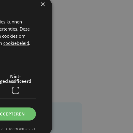
×
kies kunnen
ertenties. Deze
he cookies om
n
cookiebeleid
.
Niet-
geclassificeerd
ACCEPTEREN
RED BY COOKIESCRIPT