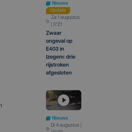
Nieuws
Update
za 1 augustus
| 17:21
Zwaar
ongeval op
E403 in
Izegem: drie
rijstroken
afgesloten
n
Nieuws
di 4 augustus |