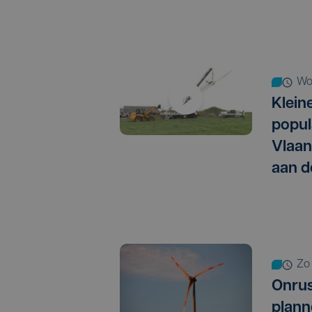
w
Klein
popul
Vlaan
aan d
z
Onrus
plann