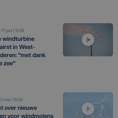
o 17 juni | 15:38
e windturbine
airst in West-
deren: "met dank
e zee"
o 3 mei | 15:30
t over nieuwe
en voor windmolens