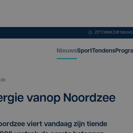
25°C
Weer
Zelf nieuw
Nieuws
Sport
Tendens
Progr
nde
er­gie vanop Noordzee
ordzee viert vandaag zijn tiende