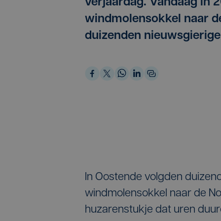
verjaardag. Vandaag in 
windmolensokkel naar de
duizenden nieuwsgierige
In Oostende volgden duizen
windmolensokkel naar de Noo
huzarenstukje dat uren duu