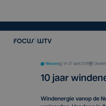
Nieuws
vr 27 april 2018
Ooste
10
jaar wind­en
Windenergie vanop de No