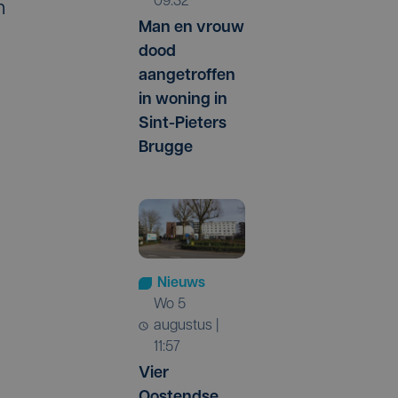
09:32
n
Man en vrouw
dood
aangetroffen
in woning in
Sint-Pieters
Brugge
Nieuws
wo 5
augustus |
11:57
Vier
Oostendse