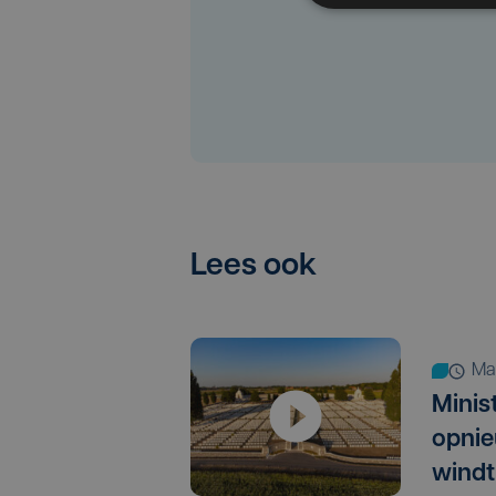
Lees ook
m
Minis
opnie
windt