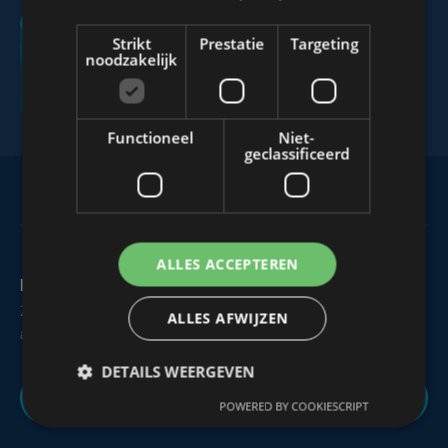
Strikt
Prestatie
Targeting
noodzakelijk
Middagnieuws
Functioneel
Niet-
geclassificeerd
ALLES ACCEPTEREN
Maak zelf het nieuws
Zie of hoor je iets dat interessant is voor alle West-Vlamingen,
ALLES AFWIJZEN
aarzel dan niet om ons te contacteren.
DETAILS WEERGEVEN
Nieuws melden
POWERED BY COOKIESCRIPT