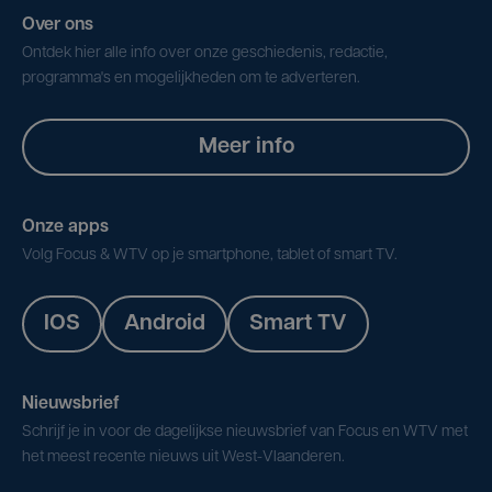
Over ons
Ontdek hier alle info over onze geschiedenis, redactie,
programma's en mogelijkheden om te adverteren.
Meer info
Onze apps
Volg Focus & WTV op je smartphone, tablet of smart TV.
IOS
Android
Smart TV
Nieuwsbrief
Schrijf je in voor de dagelijkse nieuwsbrief van Focus en WTV met
het meest recente nieuws uit West-Vlaanderen.