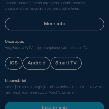
Ontdek hier alle info over onze geschiedenis, redactie,
programma's en mogelijkheden om te adverteren.
Meer info
Onze apps
Volg Focus & WTV op je smartphone, tablet of smart TV.
IOS
Android
Smart TV
Nieuwsbrief
Schrijf je in voor de dagelijkse nieuwsbrief van Focus en WTV met
het meest recente nieuws uit West-Vlaanderen.
Inschrijven