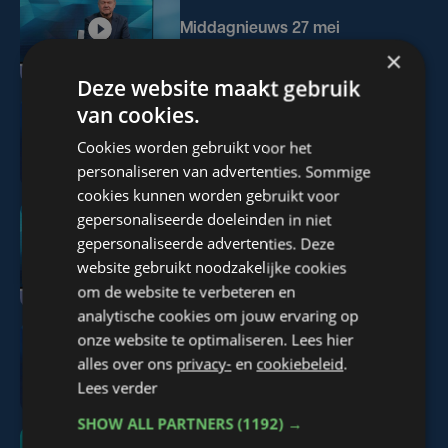
Middagnieuws 27 mei
×
Deze website maakt gebruik
van cookies.
Middagnieuws 26 mei
Cookies worden gebruikt voor het
personaliseren van advertenties. Sommige
cookies kunnen worden gebruikt voor
gepersonaliseerde doeleinden in niet
gepersonaliseerde advertenties. Deze
Middagnieuws 22 mei
website gebruikt noodzakelijke cookies
om de website te verbeteren en
analytische cookies om jouw ervaring op
onze website te optimaliseren. Lees hier
alles over ons
privacy-
en
cookiebeleid
.
Middagnieuws 21 mei
Lees verder
SHOW ALL PARTNERS
(1192) →