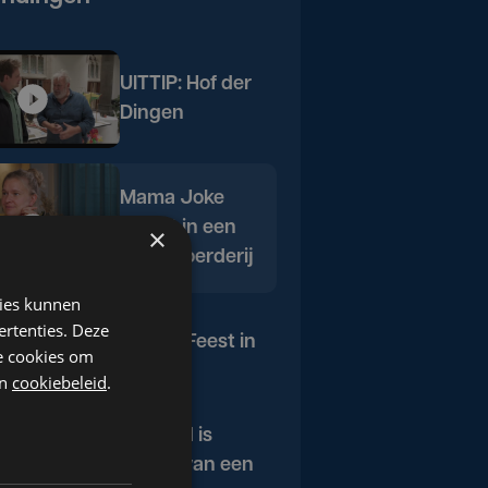
UITTIP: Hof der
Dingen
Mama Joke
woont in een
×
dorpsboerderij
kies kunnen
ertenties. Deze
UITTIP: Feest in
he cookies om
het Bos
n
cookiebeleid
.
Armand is
'Peter' van een