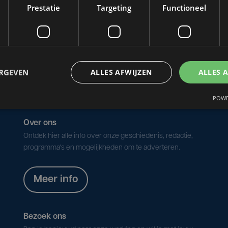
te mama die aan de slag ging met een
Prestatie
Targeting
Functioneel
de ze in een 'dorpsboerderij'.
ERGEVEN
ALLES AFWIJZEN
ALLES 
POWE
Over ons
Ontdek hier alle info over onze geschiedenis, redactie,
programma's en mogelijkheden om te adverteren.
Meer info
Bezoek ons