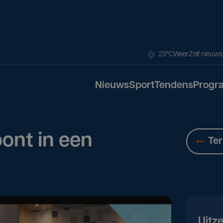
23°C
Weer
Zelf nieuw
Nieuws
Sport
Tendens
Progr
nt in een
Ter
Uitz