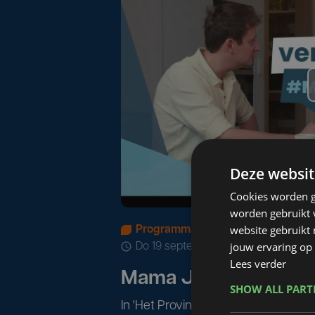
Deze websit
Cookies worden g
worden gebruikt v
website gebruikt
Programma's
jouw ervaring op 
do 19 september 2024 | 09:21
Lees verder
Mama Joke woont in 
SHOW ALL PAR
In 'Het Provinciaal Domein - Verha