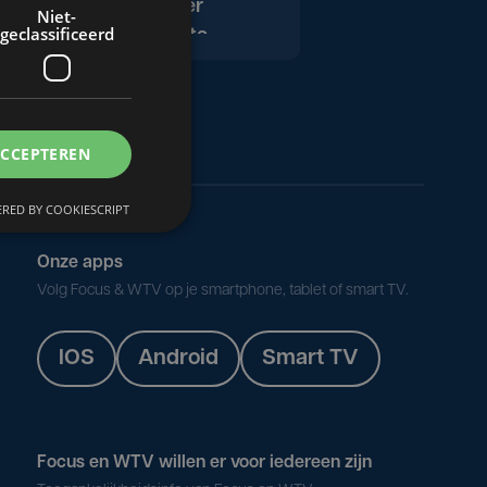
Westtoer
Niet-
geclassificeerd
fietsroute
UITTIP: Groene
Ronde in
Roeselare
ACCEPTEREN
Boer Frederik is
RED BY COOKIESCRIPT
expert
ploegloos
Onze apps
boeren
Volg Focus & WTV op je smartphone, tablet of smart TV.
geworden
IOS
Android
Smart TV
UITTIP: Beaufort
Focus en WTV willen er voor iedereen zijn
CFO Tom krijgt