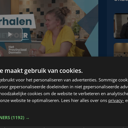
e maakt gebruik van cookies.
ebruikt voor het personaliseren van advertenties. Sommige coo
oor gepersonaliseerde doeleinden in niet gepersonaliseerde adv
 noodzakelijke cookies om de website te verbeteren en analytisc
onze website te optimaliseren. Lees hier alles over ons
privacy-
e
een dorpsboerderij
TNERS
(1192) →
len met Poer' gaan we op bezoek bij Joke