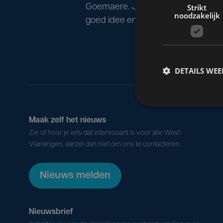
Goemaere. Joke is een enthousias
Strikt
noodzakelijk
goed idee en voor ze het wist, woon
DETAILS WE
Maak zelf het nieuws
Zie of hoor je iets dat interessant is voor alle West-
Vlamingen, aarzel dan niet om ons te contacteren.
Nieuws melden
Nieuwsbrief