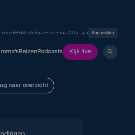
s melden
Wedstrijden
Bezoek ons
FocusWTV+
Logo
Aanmelden
amma's
Reizen
Podcasts
Kijk live
ug naar overzicht
endingen