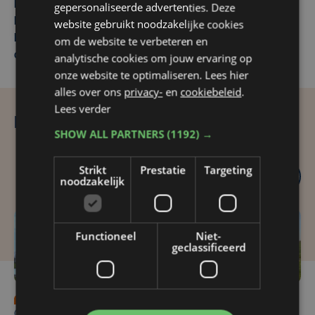
Mobiele varkensstal in
Kortrijks bedrijf Clem
gepersonaliseerde advertenties. Deze
Poperinge past binnen
krijgt Europese steun na
website gebruikt noodzakelijke cookies
Europese visie op
coronacrisis
om de website te verbeteren en
dierenwelzijn
analytische cookies om jouw ervaring op
onze website te optimaliseren. Lees hier
alles over ons
privacy-
en
cookiebeleid
.
Lees verder
Reeks in 2025
SHOW ALL PARTNERS
(1192) →
Strikt
Prestatie
Targeting
noodzakelijk
Functioneel
Niet-
geclassificeerd
vr 9 mei 2025 | 08:00
do 8 mei 2025 | 09:00