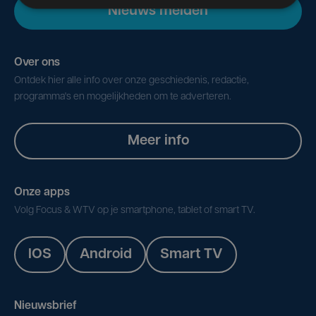
Nieuws melden
Over ons
Ontdek hier alle info over onze geschiedenis, redactie,
programma's en mogelijkheden om te adverteren.
Meer info
Onze apps
Volg Focus & WTV op je smartphone, tablet of smart TV.
IOS
Android
Smart TV
Nieuwsbrief