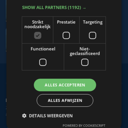
SHOW ALL PARTNERS
(1192) →
Nieuws Focus: 29 mei
Strikt
Prestatie
Targeting
noodzakelijk
Nieuws WTV: 29 mei
Functioneel
Niet-
geclassificeerd
ALLES ACCEPTEREN
ALLES AFWIJZEN
Maak zelf het nieuws
Zie of hoor je iets dat interessant is voor alle West-Vlamingen,
aarzel dan niet om ons te contacteren.
DETAILS WEERGEVEN
POWERED BY COOKIESCRIPT