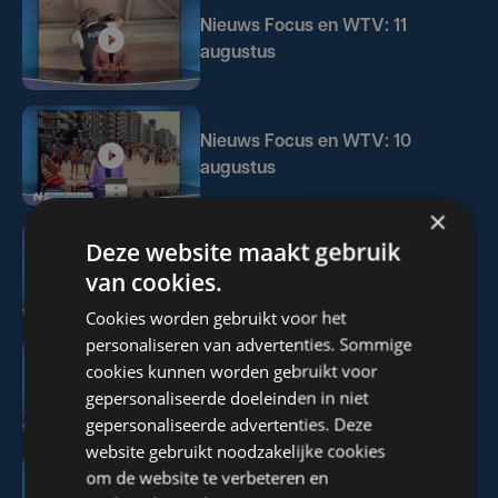
Nieuws Focus en WTV: 11
augustus
Nieuws Focus en WTV: 10
augustus
×
Deze website maakt gebruik
Nieuws Focus en WTV: 8
van cookies.
augustus
Cookies worden gebruikt voor het
personaliseren van advertenties. Sommige
cookies kunnen worden gebruikt voor
Nieuws Focus en WTV: 7
gepersonaliseerde doeleinden in niet
augustus
gepersonaliseerde advertenties. Deze
website gebruikt noodzakelijke cookies
om de website te verbeteren en
Nieuws Focus en WTV: 6