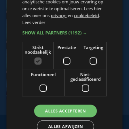
analytische cookies om jouw ervaring op
augustus
onze website te optimaliseren. Lees hier
alles over ons
privacy-
en
cookiebeleid
.
Lees verder
Nieuws Focus en WTV: 5
SHOW ALL PARTNERS
(1192) →
augustus
Strikt
Prestatie
Targeting
noodzakelijk
Nieuws Focus en WTV: 4
augustus
Functioneel
Niet-
geclassificeerd
Nieuws Focus en WTV: 3
augustus
ALLES ACCEPTEREN
ALLES AFWIJZEN