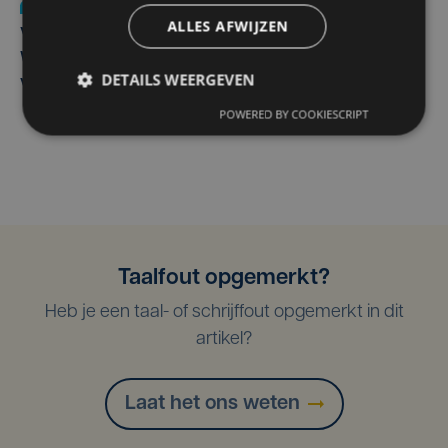
Nieuws
wo 5 augustus | 11:57
ALLES AFWIJZEN
Vier Oostendse gynaecologen versterken dienst in AZ
West, dat ook een nieuwe voltijdse gynaecoloog
DETAILS WEERGEVEN
verwelkomt
POWERED BY COOKIESCRIPT
Taalfout opgemerkt?
Heb je een taal- of schrijffout opgemerkt in dit
artikel?
Laat het ons weten