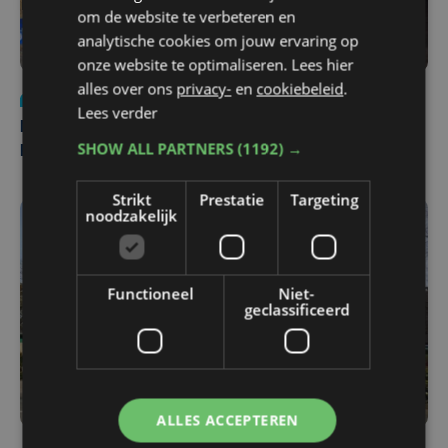
om de website te verbeteren en
analytische cookies om jouw ervaring op
onze website te optimaliseren. Lees hier
alles over ons
privacy-
en
cookiebeleid
.
Nieuws
di 4 augustus | 09:32
Lees verder
Man en vrouw dood aangetroffen in woning in Sint-
SHOW ALL PARTNERS
(1192) →
Pieters Brugge
Strikt
Prestatie
Targeting
noodzakelijk
Functioneel
Niet-
geclassificeerd
ALLES ACCEPTEREN