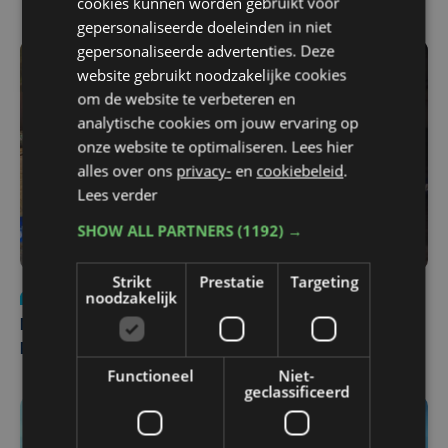
cookies kunnen worden gebruikt voor
gepersonaliseerde doeleinden in niet
gepersonaliseerde advertenties. Deze
website gebruikt noodzakelijke cookies
om de website te verbeteren en
analytische cookies om jouw ervaring op
onze website te optimaliseren. Lees hier
alles over ons
privacy-
en
cookiebeleid
.
Lees verder
SHOW ALL PARTNERS
(1192) →
Strikt
Prestatie
Targeting
noodzakelijk
Nieuws
di 4 augustus | 09:32
Man en vrouw dood aangetroffen in woning in Sint-
Pieters Brugge
Functioneel
Niet-
geclassificeerd