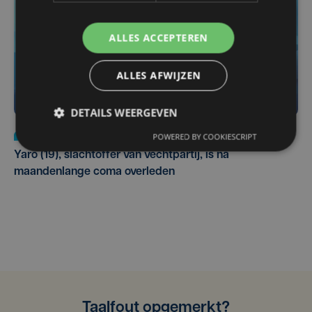
ALLES ACCEPTEREN
ALLES AFWIJZEN
DETAILS WEERGEVEN
Nieuws
do 6 augustus | 21:30
POWERED BY COOKIESCRIPT
Yaro (19), slachtoffer van vechtpartij, is na
maandenlange coma overleden
Taalfout opgemerkt?