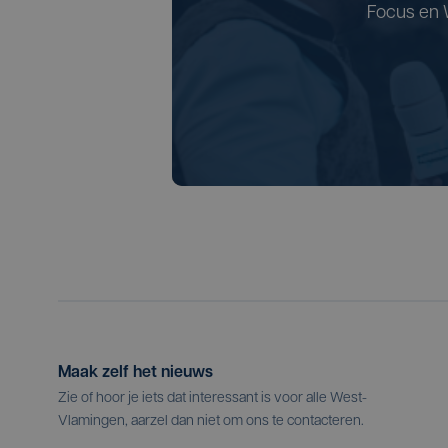
Focus en 
Maak zelf het nieuws
Zie of hoor je iets dat interessant is voor alle West-
Vlamingen, aarzel dan niet om ons te contacteren.