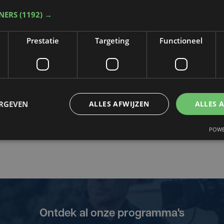
TNERS
(1192) →
Prestatie
Targeting
Functioneel
do 18 december | 09:35
di 16 december | 09:20
interse
Op bezoek in het
ERGEVEN
ALLES AFWIJZEN
ALLES 
venementen in
Abdijmuseum in
POWE
oksijde
Koksijde
Ontdek al onze programma's