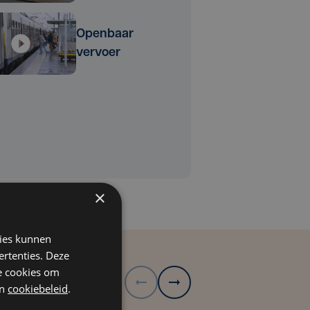
Openbaar
vervoer
×
kies kunnen
ertenties. Deze
he cookies om
n
cookiebeleid
.