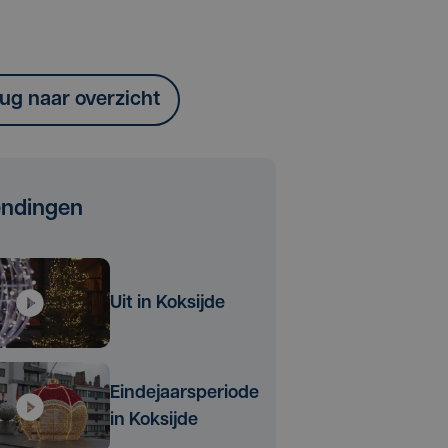
ug naar overzicht
endingen
Uit in Koksijde
Eindejaarsperiode
in Koksijde