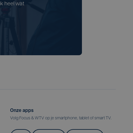
k heel wat
Onze apps
Volg Focus & WTV op je smartphone, tablet of smart TV.