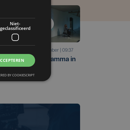
Niet-
geclassificeerd
ma 15 december | 09:37
vr 19 septembe
Winterprogramma in
Jongeren ove
ACCEPTEREN
Koksijde
gemeente
RED BY COOKIESCRIPT