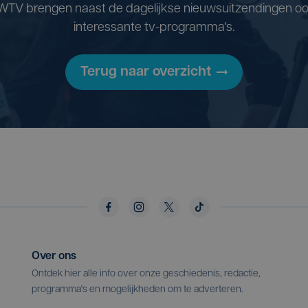
WTV brengen naast de dagelijkse nieuwsuitzendingen oo
interessante tv-programma's.
Terug naar overzicht
Over ons
Ontdek hier alle info over onze geschiedenis, redactie,
programma's en mogelijkheden om te adverteren.