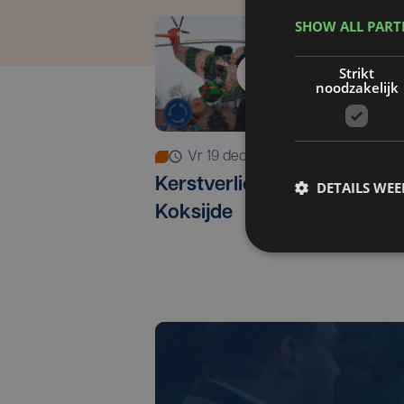
SHOW ALL PAR
Strikt
noodzakelijk
vr 19 december
Kerstverlichting in
W
DETAILS WE
Koksijde
e
K