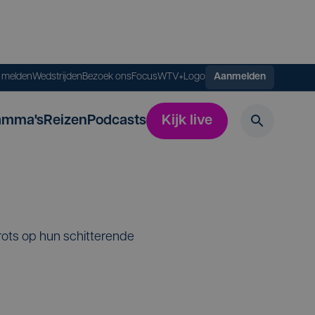
s melden
Wedstrijden
Bezoek ons
FocusWTV+
Logo
Aanmelden
amma's
Reizen
Podcasts
Kijk live
ots op hun schitterende