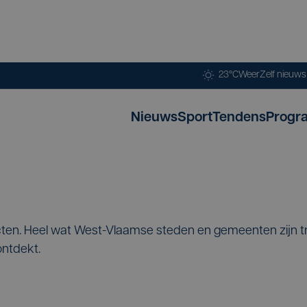
23°C
Weer
Zelf nieuw
Nieuws
Sport
Tendens
Progr
ten. Heel wat West-Vlaamse steden en gemeenten zijn tr
ontdekt.