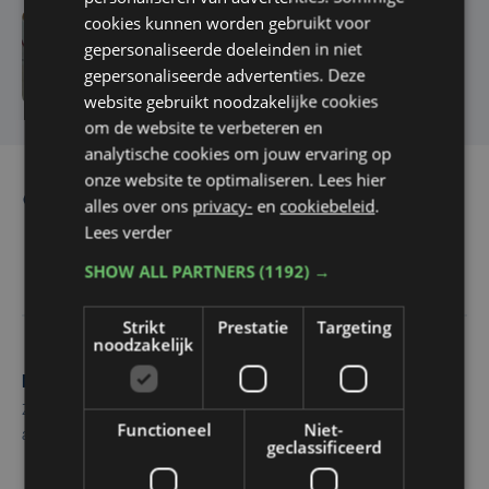
cookies kunnen worden gebruikt voor
gepersonaliseerde doeleinden in niet
Tendens 21 oktober 2023
gepersonaliseerde advertenties. Deze
website gebruikt noodzakelijke cookies
om de website te verbeteren en
analytische cookies om jouw ervaring op
onze website te optimaliseren. Lees hier
alles over ons
privacy-
en
cookiebeleid
.
Lees verder
SHOW ALL PARTNERS
(1192) →
Strikt
Prestatie
Targeting
noodzakelijk
Maak zelf het nieuws
Zie of hoor je iets dat interessant is voor alle West-Vlamingen,
Functioneel
Niet-
aarzel dan niet om ons te contacteren.
geclassificeerd