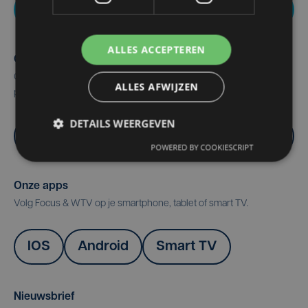
Nieuws melden
ALLES ACCEPTEREN
Over ons
Ontdek hier alle info over onze geschiedenis, redactie,
ALLES AFWIJZEN
programma's en mogelijkheden om te adverteren.
DETAILS WEERGEVEN
Meer info
POWERED BY COOKIESCRIPT
Onze apps
Volg Focus & WTV op je smartphone, tablet of smart TV.
IOS
Android
Smart TV
Nieuwsbrief