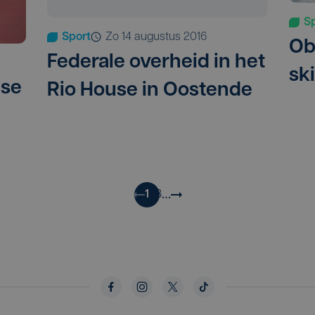
S
Sport
zo 14 augustus 2016
Ob
Federale overheid in het
ski
ise
Rio House in Oostende
…
1
2
3