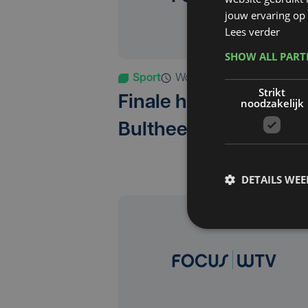
jouw ervaring op 
Lees verder
SHOW ALL PAR
Sport
wo 17 augustus 2016
Strikt
Finale halen was voor
noodzakelijk
Bultheel onmogelijk
DETAILS WE