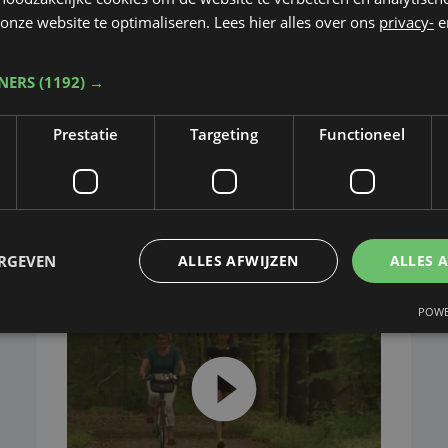
onze website te optimaliseren. Lees hier alles over ons
privacy-
e
TNERS
(1192) →
Sport
di 16 augustus 2016
S
Prestatie
Targeting
Functioneel
Axelle Dauwens
Bu
uitgeschakeld
fi
ERGEVEN
ALLES AFWIJZEN
ALLES 
POWE