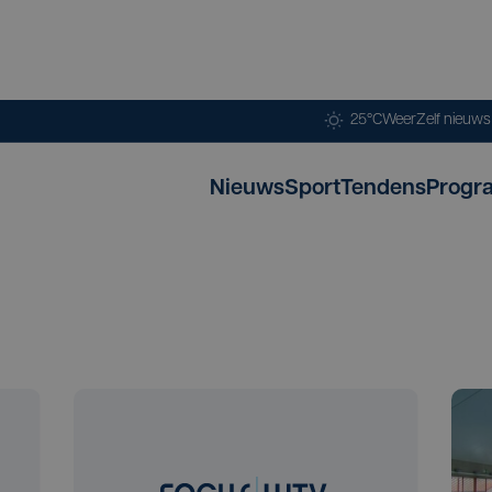
25°C
Weer
Zelf nieuw
Nieuws
Sport
Tendens
Progr