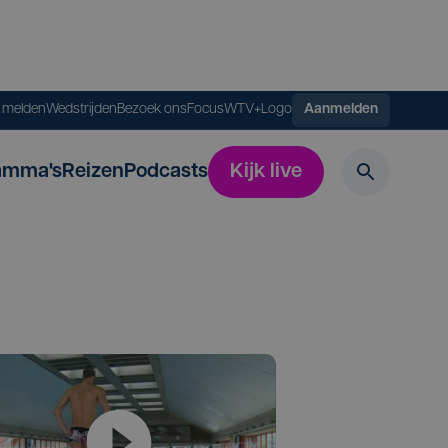
s melden
Wedstrijden
Bezoek ons
FocusWTV+
Logo
Aanmelden
amma's
Reizen
Podcasts
Kijk live