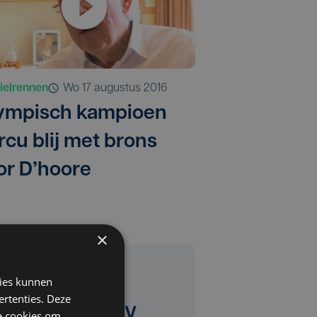
ielrennen
wo 17 augustus 2016
ympisch kampioen
rcu blij met brons
or D’hoore
×
kies kunnen
ertenties. Deze
he cookies om