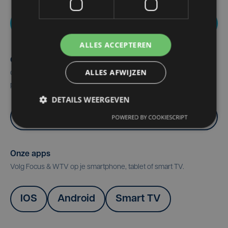
Nieuws melden
ALLES ACCEPTEREN
Over ons
ALLES AFWIJZEN
Ontdek hier alle info over onze geschiedenis, redactie,
programma's en mogelijkheden om te adverteren.
DETAILS WEERGEVEN
Meer info
POWERED BY COOKIESCRIPT
Onze apps
Volg Focus & WTV op je smartphone, tablet of smart TV.
IOS
Android
Smart TV