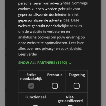
personaliseren van advertenties. Sommige
cookies kunnen worden gebruikt voor
gepersonaliseerde doeleinden in niet
gepersonaliseerde advertenties. Deze
website gebruikt noodzakelijke cookies
om de website te verbeteren en
analytische cookies om jouw ervaring op
onze website te optimaliseren. Lees hier
alles over ons
privacy-
en
cookiebeleid
.
Nieuws
do 12 februari 2015
Lees verder
Marec maakt beste cartoon van 2014
SHOW ALL PARTNERS
(1192) →
Strikt
Prestatie
Targeting
noodzakelijk
Maak zelf het nieuws
Functioneel
Niet-
Zie of hoor je iets dat interessant is voor alle West-Vlamingen,
geclassificeerd
aarzel dan niet om ons te contacteren.