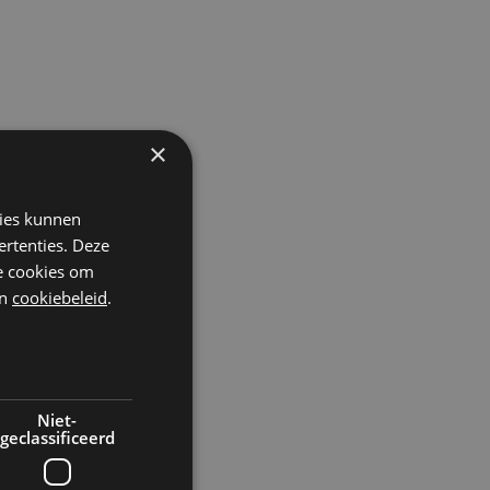
×
kies kunnen
ertenties. Deze
he cookies om
n
cookiebeleid
.
Niet-
geclassificeerd