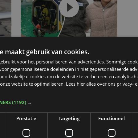
e maakt gebruik van cookies.
Nieuws
wo 16 maart 2022
ebruikt voor het personaliseren van advertenties. Sommige coo
Mack Rutherford
oor gepersonaliseerde doeleinden in niet gepersonaliseerde adv
stoomt zich klaar voor
 noodzakelijke cookies om de website te verbeteren en analytisc
onze website te optimaliseren. Lees hier alles over ons
privacy-
e
solo vliegreis rond de
wereld
TNERS
(1192) →
Prestatie
Targeting
Functioneel