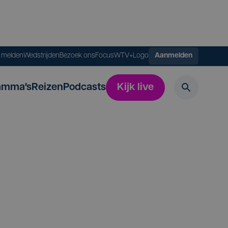
s melden
Wedstrijden
Bezoek ons
FocusWTV+
Logo
Aanmelden
amma's
Reizen
Podcasts
Kijk live