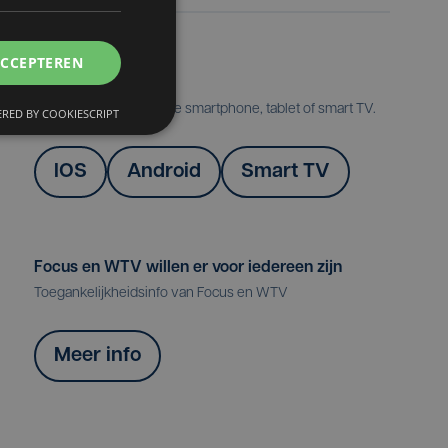
ACCEPTEREN
Onze apps
Volg Focus & WTV op je smartphone, tablet of smart TV.
RED BY COOKIESCRIPT
IOS
Android
Smart TV
Focus en WTV willen er voor iedereen zijn
Toegankelijkheidsinfo van Focus en WTV
Meer info