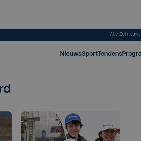
Weer
Zelf nieuw
Nieuws
Sport
Tendens
Progr
rd