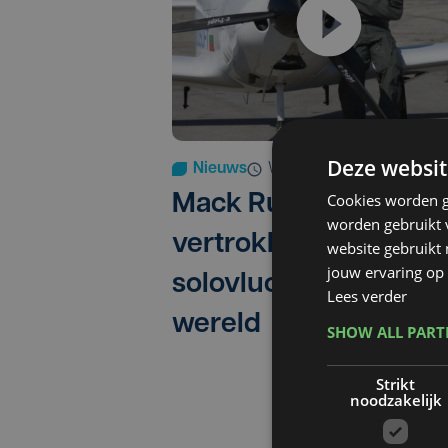
Deze websit
Nieuws
wo 23 maart 2022
Cookies worden g
Mack Rutherford
worden gebruikt v
vertrokken voor
website gebruikt
jouw ervaring op 
solovlucht rond de
Lees verder
wereld
SHOW ALL PAR
Strikt
noodzakelijk