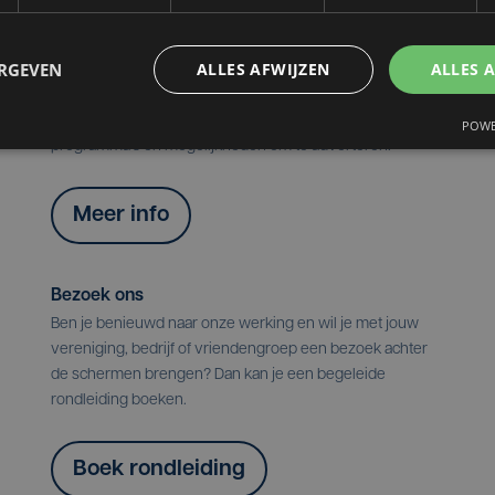
ERGEVEN
ALLES AFWIJZEN
ALLES 
Over ons
Ontdek hier alle info over onze geschiedenis, redactie,
POWE
programma's en mogelijkheden om te adverteren.
Meer info
Bezoek ons
Ben je benieuwd naar onze werking en wil je met jouw
vereniging, bedrijf of vriendengroep een bezoek achter
de schermen brengen? Dan kan je een begeleide
rondleiding boeken.
Boek rondleiding