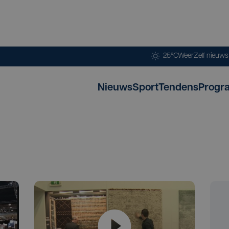
25°C
Weer
Zelf nieuw
Nieuws
Sport
Tendens
Progr