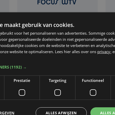
e maakt gebruik van cookies.
ebruikt voor het personaliseren van advertenties. Sommige coo
Economie
wo 20 januari 2016
E
oor gepersonaliseerde doeleinden in niet gepersonaliseerde adv
e
West-Vlaanderen
We
 noodzakelijke cookies om de website te verbeteren en analytisc
topregio voor
pr
onze website te optimaliseren. Lees hier alles over ons
privacy-
e
tapijtindustrie
Ha
TNERS
(1192) →
Prestatie
Targeting
Functioneel
ERGEVEN
ALLES AFWIJZEN
ALLES 