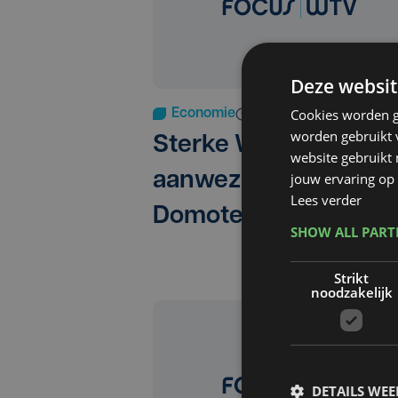
Deze websit
Cookies worden g
Economie
di 17 januari 2017
worden gebruikt v
Sterke West-Vlaams
website gebruikt
aanwezigheid op
jouw ervaring op 
Lees verder
Domotex
SHOW ALL PAR
Strikt
noodzakelijk
DETAILS WE