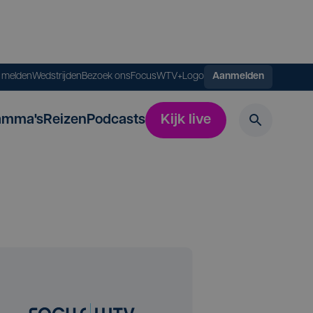
s melden
Wedstrijden
Bezoek ons
FocusWTV+
Logo
Aanmelden
amma's
Reizen
Podcasts
Kijk live