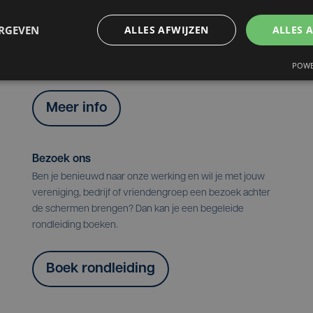
ERGEVEN
ALLES AFWIJZEN
ALLES 
Over ons
Ontdek hier alle info over onze geschiedenis, redactie,
programma's en mogelijkheden om te adverteren.
POWE
Meer info
Bezoek ons
Ben je benieuwd naar onze werking en wil je met jouw
vereniging, bedrijf of vriendengroep een bezoek achter
de schermen brengen? Dan kan je een begeleide
rondleiding boeken.
Boek rondleiding