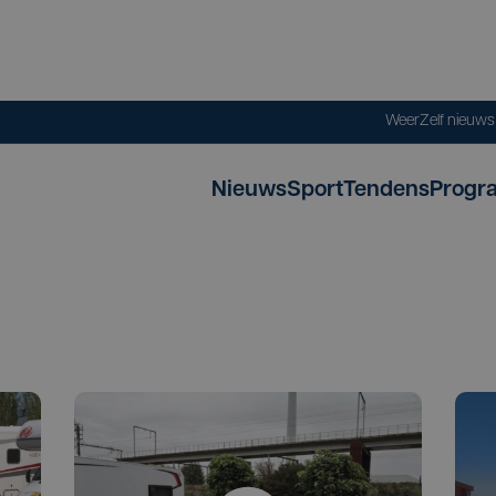
Weer
Zelf nieuw
Nieuws
Sport
Tendens
Progr