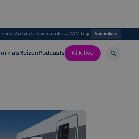
s melden
Wedstrijden
Bezoek ons
FocusWTV+
Logo
Aanmelden
amma's
Reizen
Podcasts
Kijk live