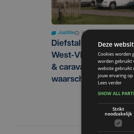
Justitie
vr 15 maart 2024 | 15:19
Diefstallenplaag van
Deze websit
Cookies worden g
West-Vlaamse camp
worden gebruikt v
& caravans: overheid
website gebruikt
jouw ervaring op 
waarschuwt
Lees verder
SHOW ALL PAR
Strikt
noodzakelijk