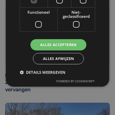
Functioneel
Niet-
geclassificeerd
ALLES ACCEPTEREN
ALLES AFWIJZEN
DETAILS WEERGEVEN
Nieuws
ma 25 maart 2019
POWERED BY COOKIESCRIPT
Zieke olmen langs de Leie worden
vervangen