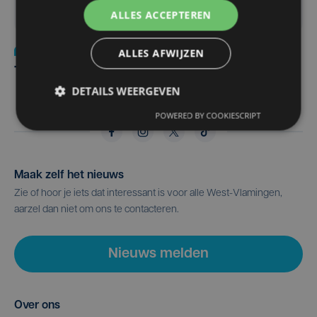
ALLES ACCEPTEREN
Cultuur
ma 22 februari 2016
ALLES AFWIJZEN
Theater met onervaren acteurs
DETAILS WEERGEVEN
POWERED BY COOKIESCRIPT
Maak zelf het nieuws
Zie of hoor je iets dat interessant is voor alle West-Vlamingen,
aarzel dan niet om ons te contacteren.
Nieuws melden
Over ons