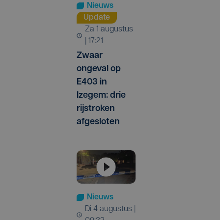
Nieuws
Update
za 1 augustus
| 17:21
Zwaar
ongeval op
E403 in
Izegem: drie
rijstroken
afgesloten
Nieuws
di 4 augustus |