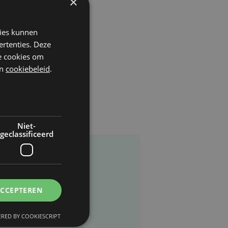
×
kies kunnen
ertenties. Deze
he cookies om
n
cookiebeleid
.
Niet-
geclassificeerd
ACCEPTEREN
RED BY COOKIESCRIPT