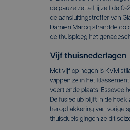
de pauze zette hij zelf de 0
de aansluitingstreffer van G
Damien Marcq strandde op de
de thuisploeg het genadesch
Vijf thuisnederlagen
Met vijf op negen is KVM st
wippen ze in het klassemen
veertiende plaats. Essevee h
De fusieclub blijft in de hoe
heropflakkering van vorige 
thuisduels gingen ze dit seiz