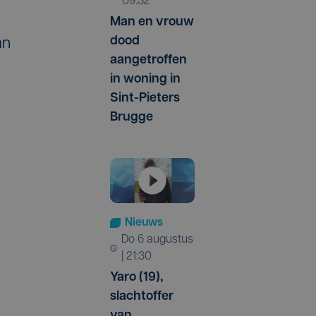
09:32
Man en vrouw
dood
an
aangetroffen
in woning in
Sint-Pieters
Brugge
Nieuws
do 6 augustus
| 21:30
Yaro (19),
slachtoffer
van