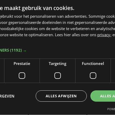
e maakt gebruik van cookies.
ebruikt voor het personaliseren van advertenties. Sommige coo
oor gepersonaliseerde doeleinden in niet gepersonaliseerde adv
 noodzakelijke cookies om de website te verbeteren en analytisc
onze website te optimaliseren. Lees hier alles over ons
privacy-
e
TNERS
(1192) →
Prestatie
Targeting
Functioneel
Taalfout opgemerkt?
Heb je een taal- of schrijffout opgemerkt in dit artikel?
ERGEVEN
ALLES AFWIJZEN
ALLES 
POWE
Laat het ons weten