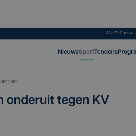
Weer
Zelf nieuw
Nieuws
Sport
Tendens
Progr
aregem
m onder­uit tegen
KV