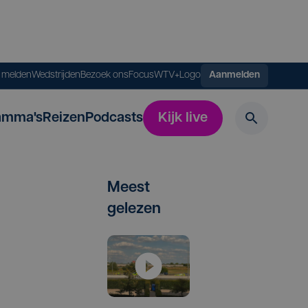
s melden
Wedstrijden
Bezoek ons
FocusWTV+
Logo
Aanmelden
amma's
Reizen
Podcasts
Kijk live
Meest
gelezen