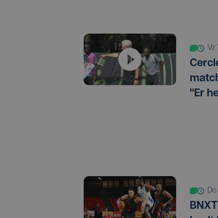
v
Cercl
match
"Er h
d
BNXT 