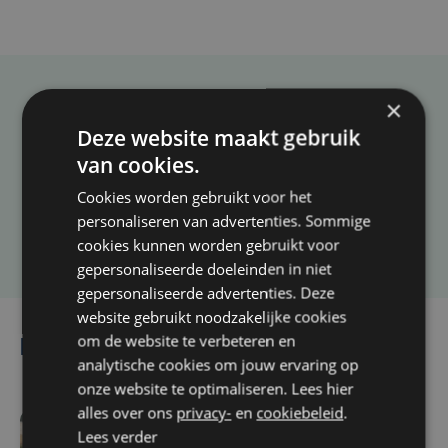
×
Taalfout opgemerkt?
Deze website maakt gebruik
Heb je een taal- of schrijffout opgemerkt in dit
van cookies.
artikel?
Cookies worden gebruikt voor het
personaliseren van advertenties. Sommige
Laat het ons weten
cookies kunnen worden gebruikt voor
gepersonaliseerde doeleinden in niet
gepersonaliseerde advertenties. Deze
website gebruikt noodzakelijke cookies
om de website te verbeteren en
Lees ook
analytische cookies om jouw ervaring op
onze website te optimaliseren. Lees hier
alles over ons
privacy-
en
cookiebeleid
.
Lees verder
vr 7 augustus | 16:12