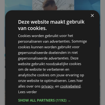
×
Deze website maakt gebruik
van cookies.
Cookies worden gebruikt voor het
personaliseren van advertenties. Sommige
cookies kunnen worden gebruikt voor
gepersonaliseerde doeleinden in niet
Nieuws
do 6 augustus | 21:30
gepersonaliseerde advertenties. Deze
Yaro (19), slachtoffer van vechtpartij, is na
website gebruikt noodzakelijke cookies
maandenlange coma overleden
om de website te verbeteren en
analytische cookies om jouw ervaring op
onze website te optimaliseren. Lees hier
alles over ons
privacy-
en
cookiebeleid
.
Lees verder
SHOW ALL PARTNERS
(1192) →