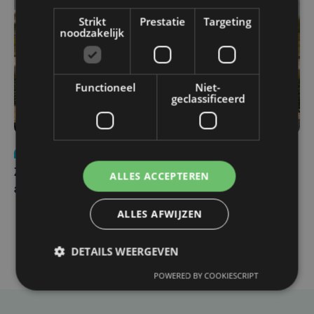
Strikt
Prestatie
Targeting
noodzakelijk
Functioneel
Niet-
geclassificeerd
Nieuws
Update
za 1 augustus | 17:21
Zwaar ongeval op E403 in Izegem: drie rijstroken
ALLES ACCEPTEREN
afgesloten
ALLES AFWIJZEN
DETAILS WEERGEVEN
POWERED BY COOKIESCRIPT