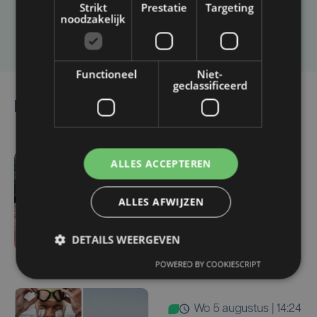
Strikt
Prestatie
Targeting
noodzakelijk
Laat het ons weten
Functioneel
Niet-
geclassificeerd
Lees ook
ALLES ACCEPTEREN
wo 5 augustus | 17:13
Vijf West-Vlaamse
ALLES AFWIJZEN
gymnasten mogen zich
opmaken voor EK
DETAILS WEERGEVEN
toestelturnen
POWERED BY COOKIESCRIPT
wo 5 augustus | 14:24