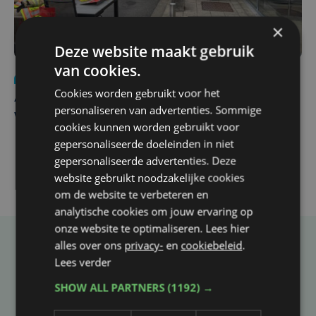
×
Deze website maakt gebruik
van cookies.
Nieuws
do 30 juli | 12:57
Cookies worden gebruikt voor het
Autobestuurster rijdt na foutief manoeuvre tegen
personaliseren van advertenties. Sommige
winkelgevel in Ieper
cookies kunnen worden gebruikt voor
gepersonaliseerde doeleinden in niet
gepersonaliseerde advertenties. Deze
website gebruikt noodzakelijke cookies
om de website te verbeteren en
analytische cookies om jouw ervaring op
onze website te optimaliseren. Lees hier
alles over ons
privacy-
en
cookiebeleid
.
Taalfout opgemerkt?
Lees verder
Heb je een taal- of schrijffout opgemerkt in dit
SHOW ALL PARTNERS
(1192) →
artikel?