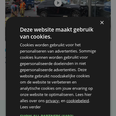
×
Deze website maakt gebruik
van cookies.
Cookies worden gebruikt voor het
Nieuws
do 30 juli | 12:57
personaliseren van advertenties. Sommige
cookies kunnen worden gebruikt voor
Autobestuurster rijdt na foutief manoeuvre tegen
gepersonaliseerde doeleinden in niet
winkelgevel in Ieper
gepersonaliseerde advertenties. Deze
website gebruikt noodzakelijke cookies
om de website te verbeteren en
analytische cookies om jouw ervaring op
onze website te optimaliseren. Lees hier
alles over ons
privacy-
en
cookiebeleid
.
Lees verder
Taalfout opgemerkt?