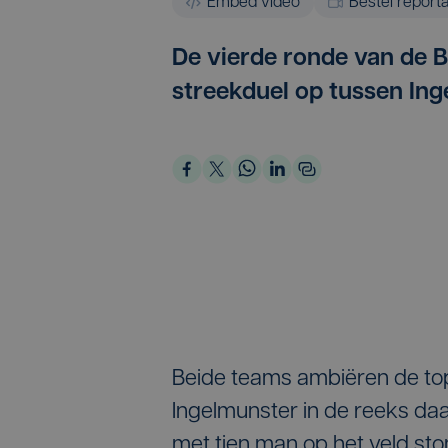
Embed video
Bestel report
De vierde ronde van de B
streekduel op tussen Ing
Beide teams ambiëren de top
Ingelmunster in de reeks daa
met tien man op het veld sto