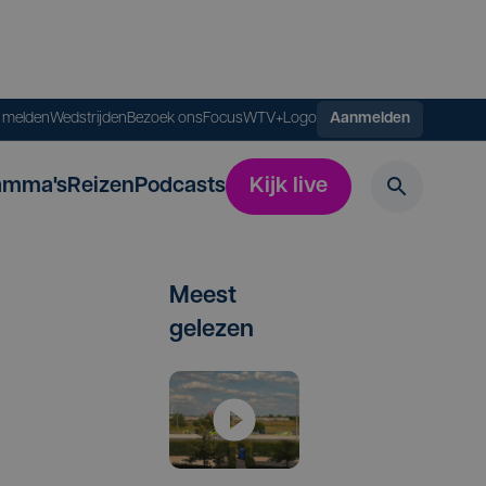
s melden
Wedstrijden
Bezoek ons
FocusWTV+
Logo
Aanmelden
amma's
Reizen
Podcasts
Kijk live
Meest
gelezen