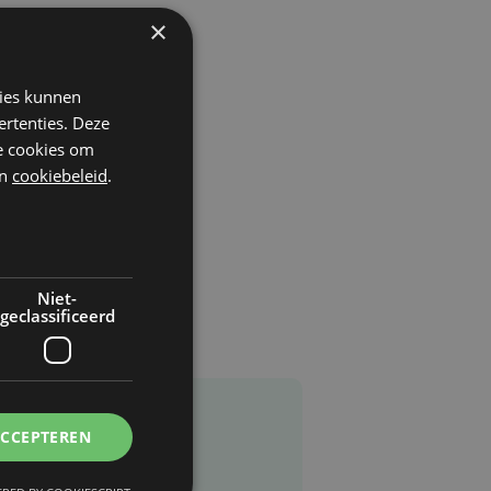
×
kies kunnen
ertenties. Deze
he cookies om
n
cookiebeleid
.
Niet-
geclassificeerd
ACCEPTEREN