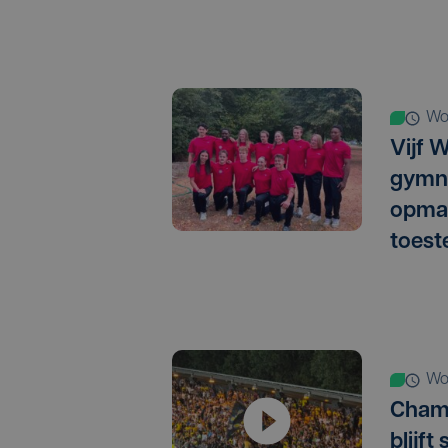
w
Vijf 
gymn
opma
toest
w
Champ
blijft