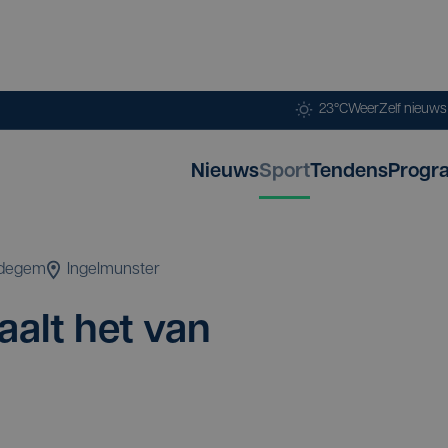
23°C
Weer
Zelf nieuw
Nieuws
Sport
Tendens
Progr
degem
Ingelmunster
aalt het van