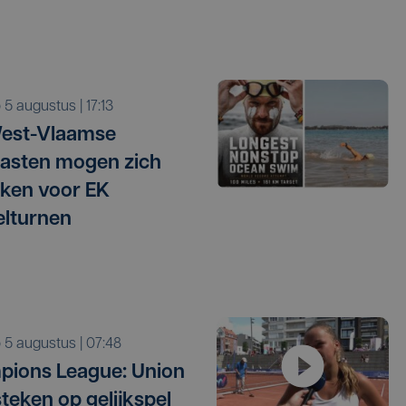
o 5 augustus | 17:13
West-Vlaamse
asten mogen zich
ken voor EK
elturnen
o 5 augustus | 07:48
ions League: Union
 steken op gelijkspel