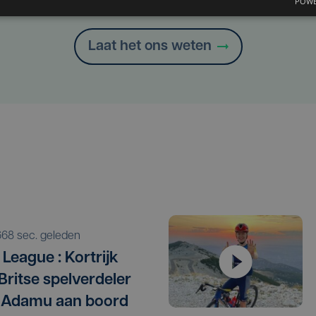
Heb je een taal- of schrijffout opgemerkt in dit artikel?
POWE
Laat het ons weten
668 sec. geleden
League : Kortrijk
 Britse spelverdeler
 Adamu aan boord