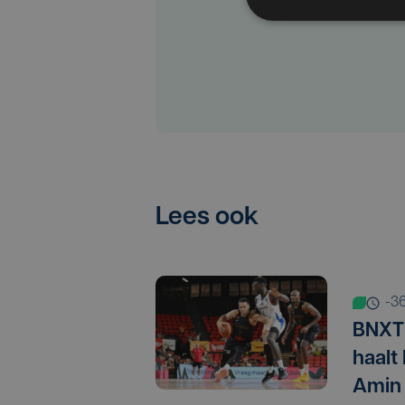
Lees ook
-3
BNXT 
haalt
Amin