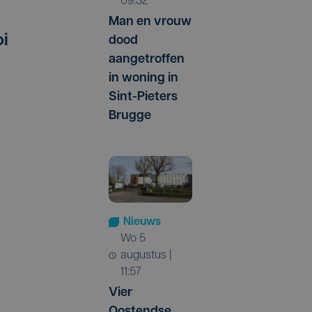
09:32
Man en vrouw
oi
dood
aangetroffen
in woning in
Sint-Pieters
Brugge
Nieuws
wo 5
augustus |
11:57
d
Vier
Oostendse