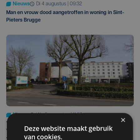
Nieuws
di 4 augustus | 09:32
Man en vrouw dood aangetroffen in woning in Sint-
Pieters Brugge
Nieuws
wo 5 augustus | 11:57
×
Vier Oostendse gynaecologen versterken dienst in AZ
Deze website maakt gebruik
West, dat ook een nieuwe voltijdse gynaecoloog
van cookies.
verwelkomt