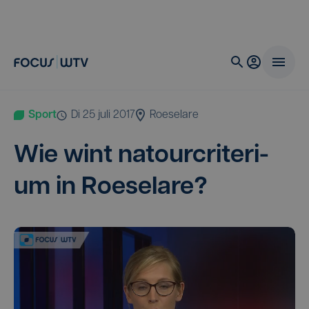
Sport
di 25 juli 2017
Roeselare
Wie wint natour­cri­te­ri­
um in Roeselare?