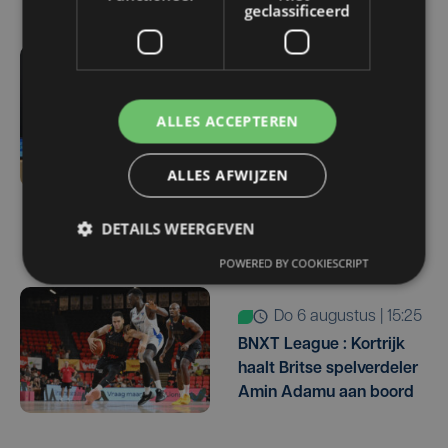
geclassificeerd
do 6 augustus | 17:07
Meteen een West-
ALLES ACCEPTEREN
Vlaamse derby:
kampioen Club Brugge
ALLES AFWIJZEN
ontvangt promovendus
KV Kortrijk op
openingsspeeldag
DETAILS WEERGEVEN
POWERED BY COOKIESCRIPT
do 6 augustus | 15:25
BNXT League : Kortrijk
haalt Britse spelverdeler
Amin Adamu aan boord