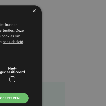
×
kies kunnen
ertenties. Deze
he cookies om
n
cookiebeleid
.
Niet-
geclassificeerd
ACCEPTEREN