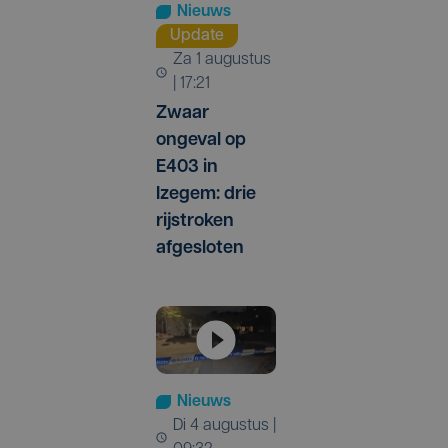
Nieuws
Update
za 1 augustus
| 17:21
Zwaar
ongeval op
E403 in
Izegem: drie
rijstroken
afgesloten
Nieuws
di 4 augustus |