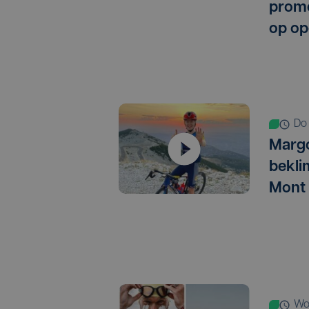
promo
op op
d
Marg
bekli
Mont
w