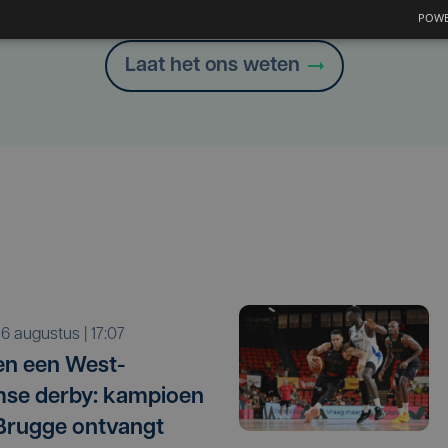
Heb je een taal- of schrijffout opgemerkt in dit artikel?
POWE
Laat het ons weten
o 6 augustus | 17:07
n een West-
se derby: kampioen
Brugge ontvangt