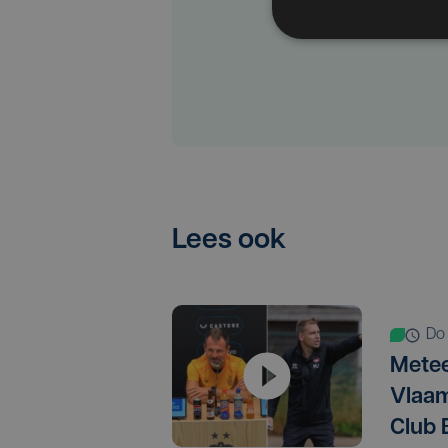
Lees ook
d
Metee
Vlaam
Club 