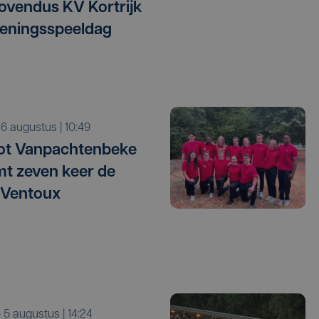
vendus KV Kortrijk
eningsspeeldag
o 6 augustus | 10:49
ot Vanpachtenbeke
mt zeven keer de
 Ventoux
o 5 augustus | 14:24