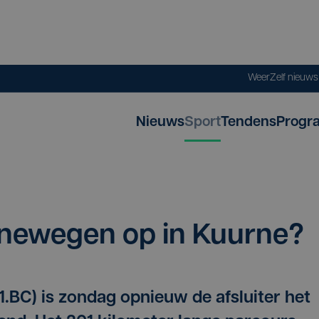
Weer
Zelf nieuw
Nieuws
Sport
Tendens
Progr
­ne­we­gen op in Kuurne?
.BC) is zondag opnieuw de afsluiter het