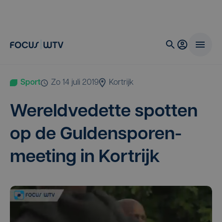
Sport
zo 14 juli 2019
Kortrijk
Wereld­ve­det­te spot­ten
op de Gul­den­spo­ren­
mee­ting in Kortrijk