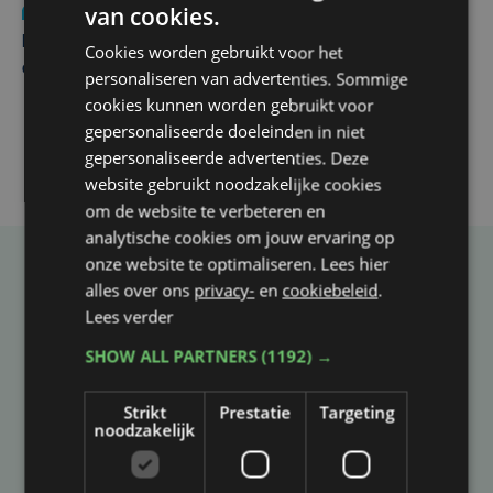
van cookies.
Nieuws
za 1 augustus | 22:36
Belgisch Solar Team met West-Vlamingen wint voor
Cookies worden gebruikt voor het
eerst in VS
personaliseren van advertenties. Sommige
cookies kunnen worden gebruikt voor
gepersonaliseerde doeleinden in niet
gepersonaliseerde advertenties. Deze
website gebruikt noodzakelijke cookies
om de website te verbeteren en
analytische cookies om jouw ervaring op
onze website te optimaliseren. Lees hier
Taalfout opgemerkt?
alles over ons
privacy-
en
cookiebeleid
.
Lees verder
Heb je een taal- of schrijffout opgemerkt in dit
artikel?
SHOW ALL PARTNERS
(1192) →
Strikt
Prestatie
Targeting
Laat het ons weten
noodzakelijk