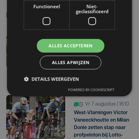
Functioneel
Niet-
geclassificeerd
Lees ook
vr 7 augustus | 16:12
ALLES ACCEPTEREN
Zulte Waregem start
tegen Racing Genk:
ALLES AFWIJZEN
"Waarom zou ik onze
ambitie beperken?"
DETAILS WEERGEVEN
POWERED BY COOKIESCRIPT
vr 7 augustus | 16:10
West-Vlamingen Victor
Vaneeckhoutte en Milan
Donie zetten stap naar
profpeloton bij Lotto-