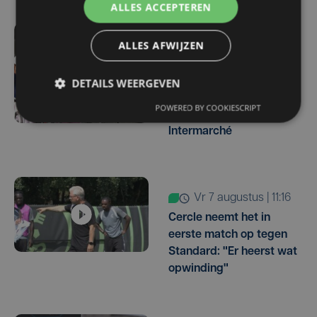
ALLES ACCEPTEREN
vr 7 augustus | 16:10
ALLES AFWIJZEN
West-Vlamingen Victor
Vaneeckhoutte en Milan
DETAILS WEERGEVEN
Donie zetten stap naar
POWERED BY COOKIESCRIPT
profpeloton bij Lotto-
Intermarché
vr 7 augustus | 11:16
Cercle neemt het in
eerste match op tegen
Standard: "Er heerst wat
opwinding"