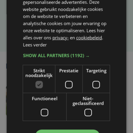
gepersonaliseerde advertenties. Deze
Heb je een taal- of schrijffout opgemerkt in dit
website gebruikt noodzakelijke cookies
artikel?
om de website te verbeteren en
analytische cookies om jouw ervaring op
onze website te optimaliseren. Lees hier
Laat het ons weten
alles over ons
privacy-
en
cookiebeleid
.
Lees verder
SHOW ALL PARTNERS
(1192) →
Lees ook
Strikt
Prestatie
Targeting
noodzakelijk
vr 7 augustus | 16:12
Functioneel
Niet-
Zulte Waregem start
geclassificeerd
tegen Racing Genk:
"Waarom zou ik onze
ambitie beperken?"