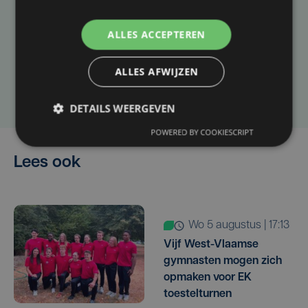
Heb je een taal- of schrijffout opgemerkt in dit
ALLES ACCEPTEREN
artikel?
ALLES AFWIJZEN
Laat het ons weten
DETAILS WEERGEVEN
POWERED BY COOKIESCRIPT
Lees ook
wo 5 augustus | 17:13
Vijf West-Vlaamse
gymnasten mogen zich
opmaken voor EK
toestelturnen