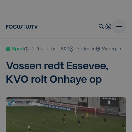
Sport
di 26 oktober 2021
Oostende
Waregem
Vos­sen redt Esse­vee,
KVO
rolt Onhaye op