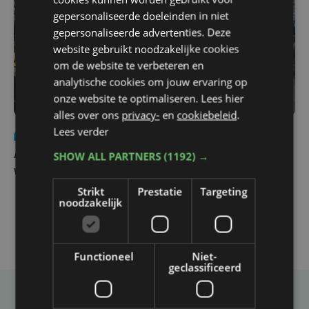
gepersonaliseerde doeleinden in niet
gepersonaliseerde advertenties. Deze
website gebruikt noodzakelijke cookies
om de website te verbeteren en
analytische cookies om jouw ervaring op
onze website te optimaliseren. Lees hier
alles over ons
privacy-
en
cookiebeleid
.
Lees verder
Nieuws
do 30 juli | 12:57
SHOW ALL PARTNERS
(1192) →
Autobestuurster rijdt na foutief manoeuvre tegen
winkelgevel in Ieper
Strikt
Prestatie
Targeting
noodzakelijk
Functioneel
Niet-
geclassificeerd
Taalfout opgemerkt?