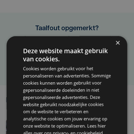
Taalfout opgemerkt?
Heb je een taal- of schrijffout opgemerkt in dit
×
artikel?
Deze website maakt gebruik
van cookies.
Laat het ons weten
Cookies worden gebruikt voor het
personaliseren van advertenties. Sommige
cookies kunnen worden gebruikt voor
gepersonaliseerde doeleinden in niet
gepersonaliseerde advertenties. Deze
Lees ook
website gebruikt noodzakelijke cookies
om de website te verbeteren en
analytische cookies om jouw ervaring op
onze website te optimaliseren. Lees hier
4 uur geleden
alles over ons
privacy-
en
cookiebeleid
.