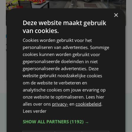
×
Deze website maakt gebruik
van cookies.
Nieuws
do 30 juli | 12:57
Cookies worden gebruikt voor het
Autobestuurster rijdt na foutief manoeuvre tegen
personaliseren van advertenties. Sommige
winkelgevel in Ieper
cookies kunnen worden gebruikt voor
gepersonaliseerde doeleinden in niet
gepersonaliseerde advertenties. Deze
website gebruikt noodzakelijke cookies
om de website te verbeteren en
analytische cookies om jouw ervaring op
onze website te optimaliseren. Lees hier
alles over ons
privacy-
en
cookiebeleid
.
Taalfout opgemerkt?
Lees verder
Heb je een taal- of schrijffout opgemerkt in dit
SHOW ALL PARTNERS
(1192) →
artikel?