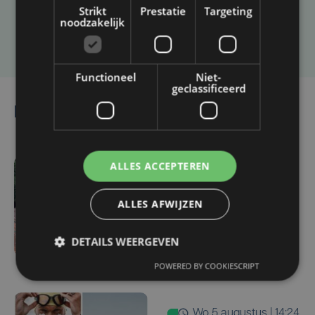
Strikt
Prestatie
Targeting
noodzakelijk
Laat het ons weten
Functioneel
Niet-
geclassificeerd
Lees ook
ALLES ACCEPTEREN
wo 5 augustus | 17:13
Vijf West-Vlaamse
ALLES AFWIJZEN
gymnasten mogen zich
opmaken voor EK
DETAILS WEERGEVEN
toestelturnen
POWERED BY COOKIESCRIPT
wo 5 augustus | 14:24