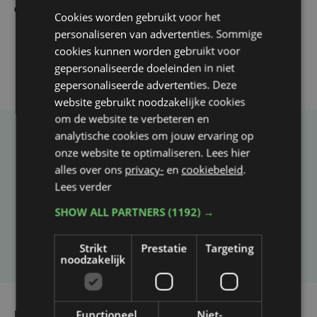
en doen gouden zaak in WK
Cookies worden gebruikt voor het
personaliseren van advertenties. Sommige
cookies kunnen worden gebruikt voor
gepersonaliseerde doeleinden in niet
gepersonaliseerde advertenties. Deze
website gebruikt noodzakelijke cookies
om de website te verbeteren en
analytische cookies om jouw ervaring op
Taalfout opgemerkt?
onze website te optimaliseren. Lees hier
alles over ons
privacy-
en
cookiebeleid
.
Heb je een taal- of schrijffout opgemerkt in dit
Lees verder
artikel?
SHOW ALL PARTNERS
(1192) →
Laat het ons weten
Strikt
Prestatie
Targeting
noodzakelijk
Functioneel
Niet-