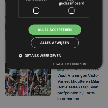
Lees ook
geclassificeerd
vr 7 augustus | 16:12
Zulte Waregem start
ALLES ACCEPTEREN
tegen Racing Genk:
"Waarom zou ik onze
ALLES AFWIJZEN
ambitie beperken?"
DETAILS WEERGEVEN
POWERED BY COOKIESCRIPT
vr 7 augustus | 16:10
West-Vlamingen Victor
Vaneeckhoutte en Milan
Donie zetten stap naar
profpeloton bij Lotto-
Intermarché