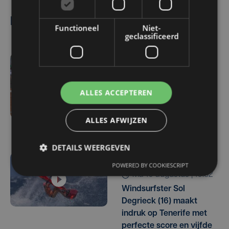
Lees ook
Functioneel
Niet-
geclassificeerd
3 uur geleden
Italiaanse Noemi Basiletti
ALLES ACCEPTEREN
wint Flanders Ladies
Trophy tegen Barbora
ALLES AFWIJZEN
Palicova
DETAILS WEERGEVEN
POWERED BY COOKIESCRIPT
ma 10 augustus | 10:52
Windsurfster Sol
Degrieck (16) maakt
indruk op Tenerife met
perfecte score en vijfde