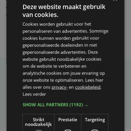
Vier Oostendse gynaecologen versterken dienst in AZ
Deze website maakt gebruik
West, dat ook een nieuwe voltijdse gynaecoloog
van cookies.
verwelkomt
Cookies worden gebruikt voor het
personaliseren van advertenties. Sommige
cookies kunnen worden gebruikt voor
gepersonaliseerde doeleinden in niet
gepersonaliseerde advertenties. Deze
website gebruikt noodzakelijke cookies
om de website te verbeteren en
Taalfout opgemerkt?
analytische cookies om jouw ervaring op
onze website te optimaliseren. Lees hier
Heb je een taal- of schrijffout opgemerkt in dit
alles over ons
privacy-
en
cookiebeleid
.
artikel?
Lees verder
SHOW ALL PARTNERS
(1192) →
Laat het ons weten
Strikt
Prestatie
Targeting
noodzakelijk