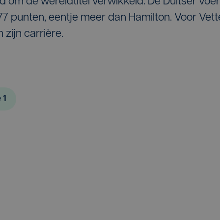
rijd om de wereldtitel verwikkeld. De Duitser voer
77 punten, eentje meer dan Hamilton. Voor Vett
 zijn carrière.
 1