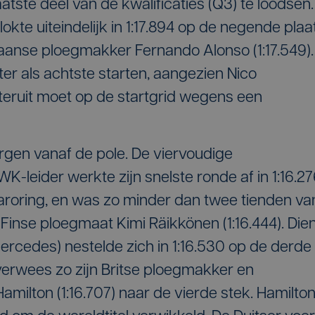
aatste deel van de kwalificaties (Q3) te loodsen.
kte uiteindelijk in 1:17.894 op de negende plaa
Spaanse ploegmakker Fernando Alonso (1:17.549).
 als achtste starten, aangezien Nico
teruit moet op de startgrid wegens een
rgen vanaf de pole. De viervoudige
-leider werkte zijn snelste ronde af in 1:16.27
roring, en was zo minder dan twee tienden va
 Finse ploegmaat Kimi Räikkönen (1:16.444). Die
Mercedes) nestelde zich in 1:16.530 op de derde
 verwees zo zijn Britse ploegmakker en
ilton (1:16.707) naar de vierde stek. Hamilto