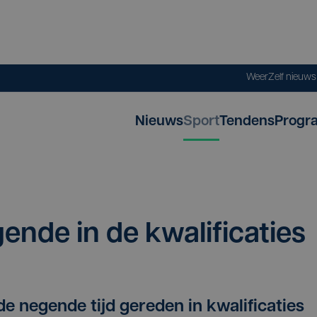
Weer
Zelf nieuw
Nieuws
Sport
Tendens
Progr
en­de in de kwalificaties
e negende tijd gereden in kwalificaties