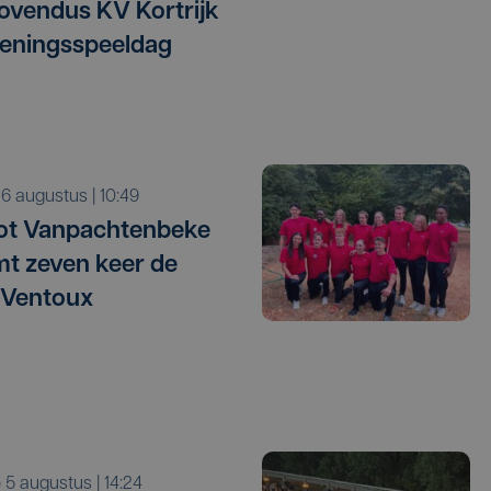
vendus KV Kortrijk
eningsspeeldag
o 6 augustus | 10:49
ot Vanpachtenbeke
mt zeven keer de
 Ventoux
o 5 augustus | 14:24