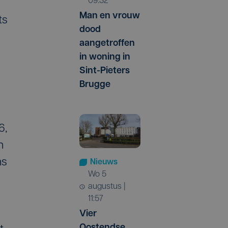
09:32
Man en vrouw
ts
dood
aangetroffen
in woning in
Sint-Pieters
Brugge
6,
n
ns
Nieuws
wo 5
augustus |
11:57
n
Vier
Oostendse