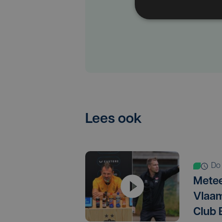
Lees ook
d
Metee
Vlaam
Club 