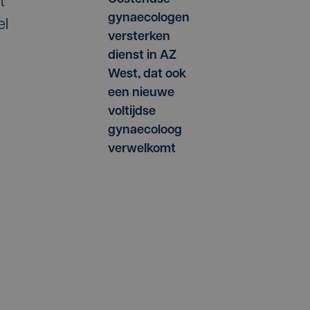
t
gynaecologen
el
versterken
dienst in AZ
West, dat ook
een nieuwe
voltijdse
gynaecoloog
verwelkomt