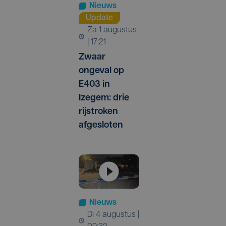
Nieuws
Update
za 1 augustus
| 17:21
Zwaar
ongeval op
E403 in
Izegem: drie
rijstroken
afgesloten
Nieuws
di 4 augustus |