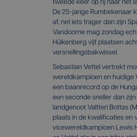
tweede keer op rij naar het l
De 25-jarige Rumbekenaar klo
af, net iets trager dan zijn 
Vandoorne mag zondag echter
Hülkenberg vijf plaatsen ach
versnellingsbakwissel.
Sebastian Vettel vertrekt mo
wereldkampioen en huidige WK
een baanrecord op de Hunga
een seconde sneller dan zijn
landgenoot Valtteri Bottas (
plaats in de kwalificaties en
vicewereldkampioen Lewis Ham