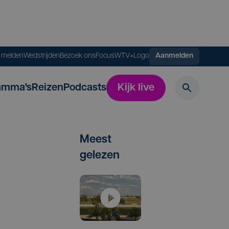
s melden
Wedstrijden
Bezoek ons
FocusWTV+
Logo
Aanmelden
amma's
Reizen
Podcasts
Kijk live
Meest
gelezen