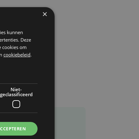
×
kies kunnen
ertenties. Deze
he cookies om
n
cookiebeleid
.
Niet-
geclassificeerd
ACCEPTEREN