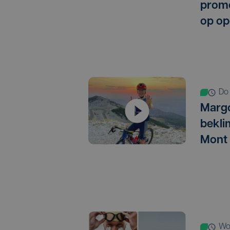
promo
op op
d
Marg
bekli
Mont
w