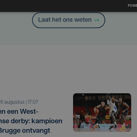
Heb je een taal- of schrijffout opgemerkt in dit artikel?
POWE
Laat het ons weten
o 6 augustus | 17:07
n een West-
se derby: kampioen
Brugge ontvangt