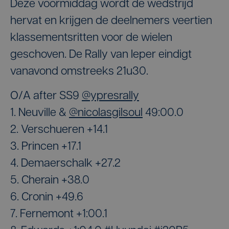
Deze voormiddag wordt de wedstrijd
hervat en krijgen de deelnemers veertien
klassementsritten voor de wielen
geschoven. De Rally van Ieper eindigt
vanavond omstreeks 21u30.
O/A after SS9
@ypresrally
1. Neuville &
@nicolasgilsoul
49:00.0
2. Verschueren +14.1
3. Princen +17.1
4. Demaerschalk +27.2
5. Cherain +38.0
6. Cronin +49.6
7. Fernemont +1:00.1