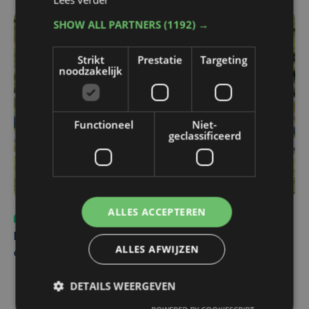
SHOW ALL PARTNERS
(1192) →
Strikt
Prestatie
Targeting
noodzakelijk
Functioneel
Niet-
geclassificeerd
ALLES ACCEPTEREN
Sport
vr 31 juli | 12:46
Net voor kraker tegen Essevee: match van KV Kortrijk
ALLES AFWIJZEN
op Anderlecht uitgesteld door Europees voetbal
DETAILS WEERGEVEN