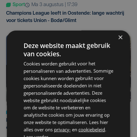
Sport
ma 3 augustus | 17:39
Champions League leeft in Oostende: lange wachtrij
voor tickets Union - Bodø/Glimt
×
Deze website maakt gebruik
van cookies.
Cookies worden gebruikt voor het
personaliseren van advertenties. Sommige
cookies kunnen worden gebruikt voor
gepersonaliseerde doeleinden in niet
gepersonaliseerde advertenties. Deze
website gebruikt noodzakelijke cookies
om de website te verbeteren en
Nieuws
za 1 augustus | 22:36
analytische cookies om jouw ervaring op
Belgisch Solar Team met West-Vlamingen wint voor
onze website te optimaliseren. Lees hier
eerst in VS
alles over ons
privacy-
en
cookiebeleid
.
Lees verder