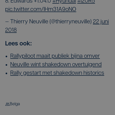
8. Edwards +1:04.0
#Hyundai
#i20R5
pic.twitter.com/lHm31A9oNO
— Thierry Neuville (@thierryneuville)
22 juni
2018
Lees ook:
Rallypiloot maait publiek bijna omver
Neuville wint shakedown overtuigend
Rally gestart met shakedown historics
Belga