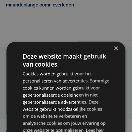
maandenlange coma overleden
×
Deze website maakt gebruik
Taalfout opgemerkt?
van cookies.
Heb je een taal- of schrijffout opgemerkt in dit
Cookies worden gebruikt voor het
personaliseren van advertenties. Sommige
artikel?
cookies kunnen worden gebruikt voor
gepersonaliseerde doeleinden in niet
Laat het ons weten
gepersonaliseerde advertenties. Deze
website gebruikt noodzakelijke cookies
om de website te verbeteren en
analytische cookies om jouw ervaring op
onze website te optimaliseren. Lees hier