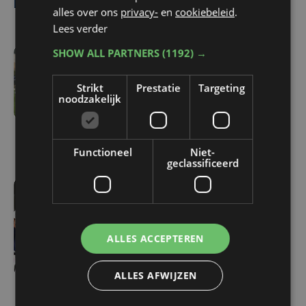
Lees ook
alles over ons
privacy-
en
cookiebeleid
.
Lees verder
SHOW ALL PARTNERS
(1192) →
vr 7 augustus | 16:12
Zulte Waregem start
Strikt
Prestatie
Targeting
noodzakelijk
tegen Racing Genk:
"Waarom zou ik onze
ambitie beperken?"
Functioneel
Niet-
geclassificeerd
vr 7 augustus | 16:10
West-Vlamingen Victor
Vaneeckhoutte en Milan
ALLES ACCEPTEREN
Donie zetten stap naar
profpeloton bij Lotto-
ALLES AFWIJZEN
Intermarché