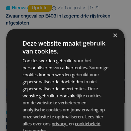
Nieuws
Update
za 1 augustus | 17:21
Zwaar ongeval op E403 in Izegem: drie rijstroken
afgesloten
×
Deze website maakt gebruik
van cookies.
Cookies worden gebruikt voor het
personaliseren van advertenties. Sommige
cookies kunnen worden gebruikt voor
gepersonaliseerde doeleinden in niet
gepersonaliseerde advertenties. Deze
website gebruikt noodzakelijke cookies
om de website te verbeteren en
analytische cookies om jouw ervaring op
Nieuws
di 4 augustus | 09:32
onze website te optimaliseren. Lees hier
Man en vrouw dood aangetroffen in woning in Sint-
alles over ons
privacy-
en
cookiebeleid
.
Pieters Brugge
Lees verder