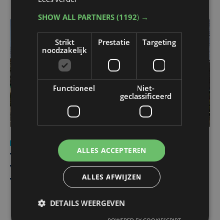
SHOW ALL PARTNERS
(1192) →
Strikt
Prestatie
Targeting
noodzakelijk
Functioneel
Niet-
geclassificeerd
Nieuws
wo 5 augustus | 11:57
ALLES ACCEPTEREN
Vier Oostendse gynaecologen versterken dienst in AZ
West, dat ook een nieuwe voltijdse gynaecoloog
ALLES AFWIJZEN
verwelkomt
DETAILS WEERGEVEN