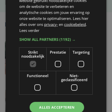
website gebruikt noodzakelijke cookies
om de website te verbeteren en
analytische cookies om jouw ervaring op
onze website te optimaliseren. Lees hier
alles over ons
privacy-
en
cookiebeleid
.
Lees ook
Lees verder
SHOW ALL PARTNERS
(1192) →
wo 5 augustus | 17:13
Strikt
Prestatie
Targeting
Vijf West-Vlaamse
noodzakelijk
gymnasten mogen zich
opmaken voor EK
toestelturnen
Functioneel
Niet-
geclassificeerd
wo 5 augustus | 14:24
Matthieu Bonne wil
ALLES ACCEPTEREN
opnieuw wereldrecord