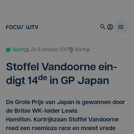
Sport
zo 8 oktober 2017
Kortrijk
Stof­fel Van­door­ne ein­
de
digt
14
in
GP
Japan
De Grote Prijs van Japan is gewonnen door
de Britse WK-leider Lewis
Hamilton. Kortrijkzaan Stoffel Vandoorne
reed een roemloze race en moest vrede