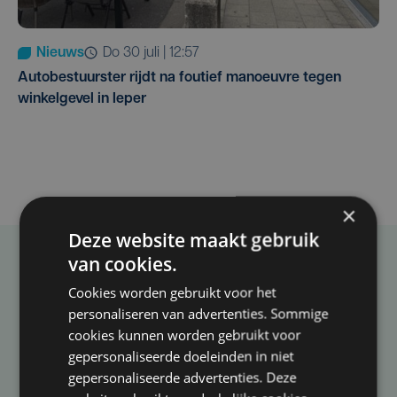
Nieuws
do 30 juli | 12:57
Autobestuurster rijdt na foutief manoeuvre tegen
winkelgevel in Ieper
×
Deze website maakt gebruik
van cookies.
Taalfout opgemerkt?
Cookies worden gebruikt voor het
Heb je een taal- of schrijffout opgemerkt in dit
personaliseren van advertenties. Sommige
artikel?
cookies kunnen worden gebruikt voor
gepersonaliseerde doeleinden in niet
gepersonaliseerde advertenties. Deze
Laat het ons weten