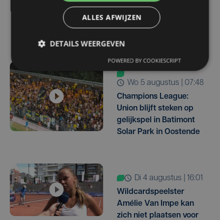
oceanswim verbreken:
ALLES AFWIJZEN
"zonder pauzes of
slapen"
DETAILS WEERGEVEN
POWERED BY COOKIESCRIPT
wo 5 augustus | 07:48
Champions League:
Union blijft steken op
gelijkspel in Batimont
Solar Park in Oostende
di 4 augustus | 16:01
Wildcardspeelster
Amélie Van Impe kan
zich niet plaatsen voor