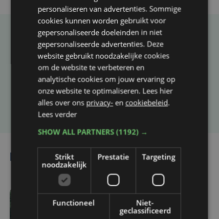
personaliseren van advertenties. Sommige
cookies kunnen worden gebruikt voor
gepersonaliseerde doeleinden in niet
Taalfout opgemerkt?
gepersonaliseerde advertenties. Deze
website gebruikt noodzakelijke cookies
Heb je een taal- of schrijffout opgemerkt in dit
om de website te verbeteren en
artikel?
analytische cookies om jouw ervaring op
onze website te optimaliseren. Lees hier
Laat het ons weten
alles over ons
privacy-
en
cookiebeleid
.
Lees verder
SHOW ALL PARTNERS
(1192) →
Strikt
Prestatie
Targeting
Lees ook
noodzakelijk
Functioneel
Niet-
wo 5 augustus | 17:13
geclassificeerd
Vijf West-Vlaamse