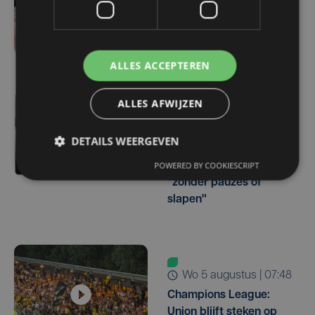
gymnasten mogen zich
opmaken voor EK
toestelturnen
ALLES ACCEPTEREN
ALLES AFWIJZEN
wo 5 augustus | 14:24
Matthieu Bonne wil
DETAILS WEERGEVEN
opnieuw wereldrecord
POWERED BY COOKIESCRIPT
oceanswim verbreken:
"zonder pauzes of
slapen"
wo 5 augustus | 07:48
Champions League:
Union blijft steken op