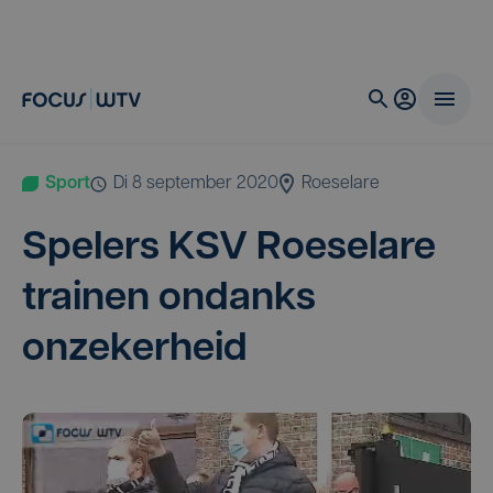
Sport
di 8 september 2020
Roeselare
Spe­lers
KSV
Roe­se­la­re
trai­nen ondanks
onzekerheid