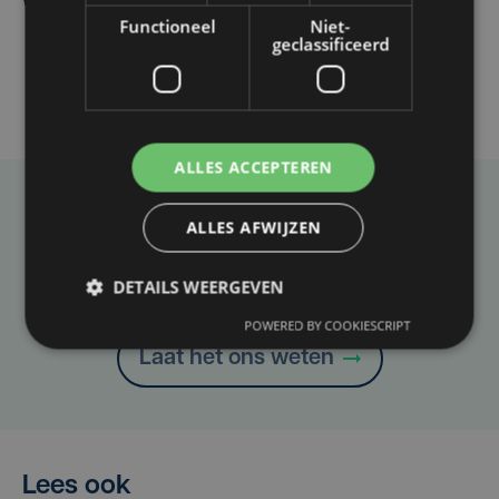
winkelgevel in Ieper
Functioneel
Niet-
geclassificeerd
ALLES ACCEPTEREN
Taalfout opgemerkt?
ALLES AFWIJZEN
Heb je een taal- of schrijffout opgemerkt in dit
DETAILS WEERGEVEN
artikel?
POWERED BY COOKIESCRIPT
Laat het ons weten
Lees ook