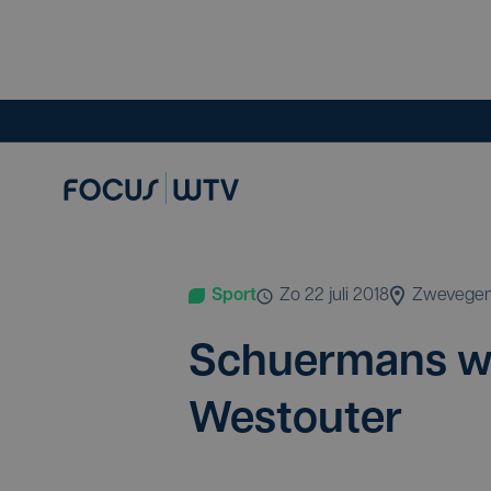
Sport
zo 22 juli 2018
Zwevege
Schu­er­mans w
Westouter