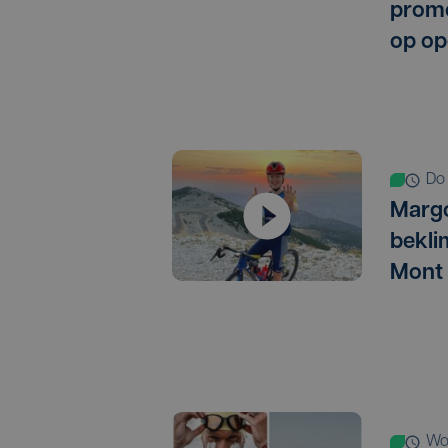
promo
op op
d
Marg
bekli
Mont
w