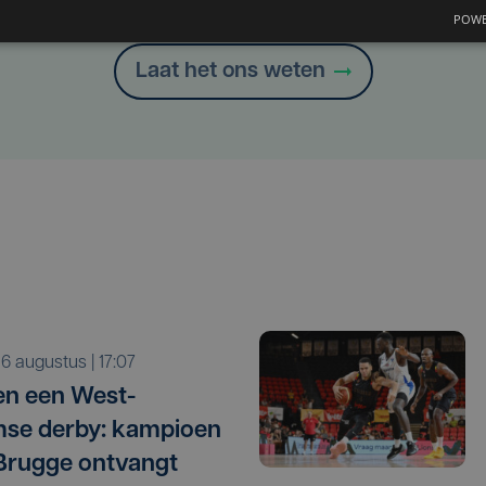
Heb je een taal- of schrijffout opgemerkt in dit artikel?
POWE
Laat het ons weten
o 6 augustus | 17:07
n een West-
se derby: kampioen
Brugge ontvangt