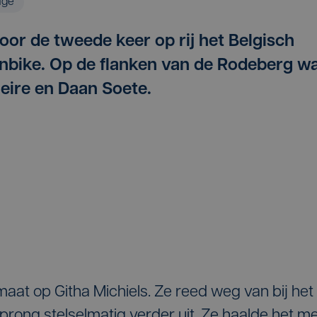
age
or de tweede keer op rij het Belgisch
bike. Op de flanken van de Rodeberg w
heire en Daan Soete.
aat op Githa Michiels. Ze reed weg van bij het
rong stelselmatig verder uit. Ze haalde het m