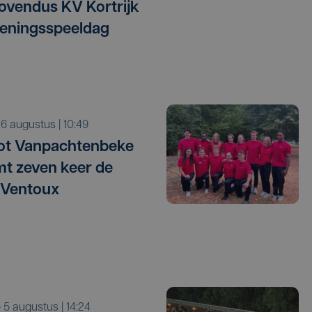
vendus KV Kortrijk
eningsspeeldag
o 6 augustus | 10:49
ot Vanpachtenbeke
mt zeven keer de
 Ventoux
o 5 augustus | 14:24