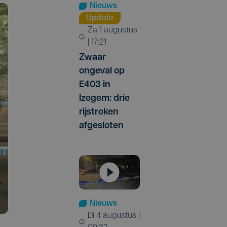
Nieuws
Update
za 1 augustus
| 17:21
Zwaar
ongeval op
E403 in
Izegem: drie
rijstroken
afgesloten
Nieuws
di 4 augustus |