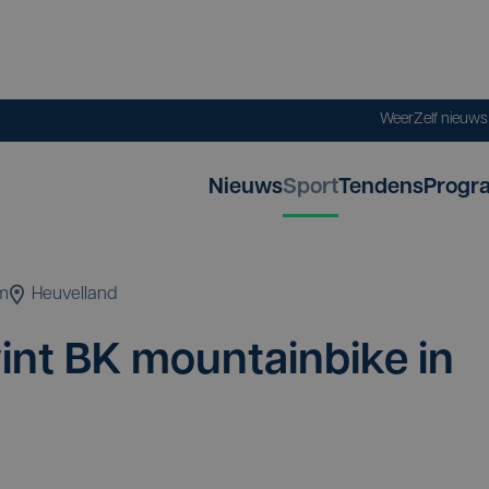
Weer
Zelf nieuw
Nieuws
Sport
Tendens
Progr
m
Heuvelland
int
BK
moun­tain­bi­ke in