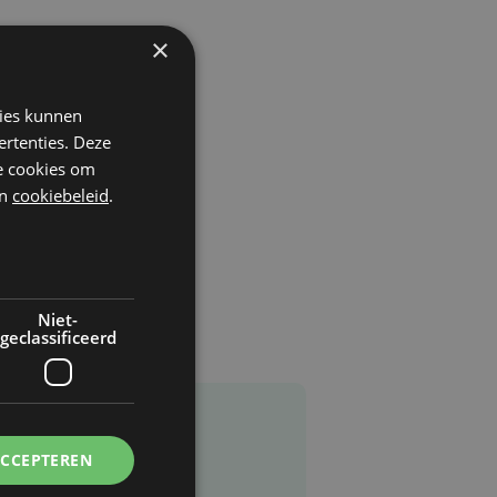
×
kies kunnen
ertenties. Deze
he cookies om
n
cookiebeleid
.
Niet-
geclassificeerd
ACCEPTEREN