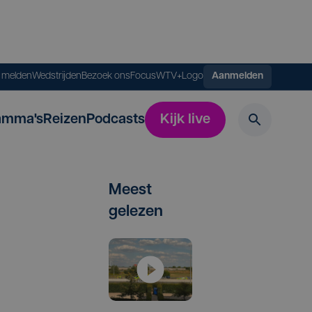
s melden
Wedstrijden
Bezoek ons
FocusWTV+
Logo
Aanmelden
amma's
Reizen
Podcasts
Kijk live
Meest
gelezen