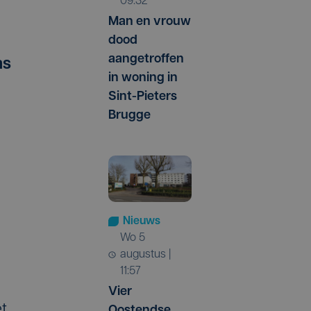
09:32
Man en vrouw
dood
aangetroffen
as
in woning in
Sint-Pieters
Brugge
Nieuws
wo 5
augustus |
11:57
Vier
et
Oostendse