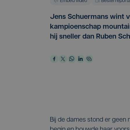
Embed video
Bestel report
Jens Schuermans wint vo
kampioenschap mountain
hij sneller dan Ruben Sc
Bij de dames stond er geen m
begin en bouwde haar voorsp