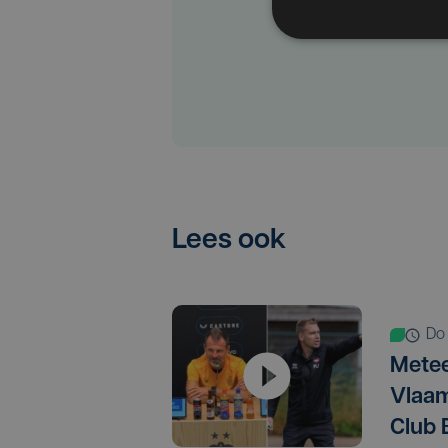
Lees ook
d
Metee
Vlaam
Club 